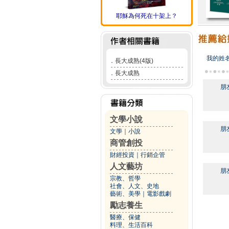
耶穌為何死在十架上？
我的姓
．
長大成熟(4版)
．
長大成熟
朋
文學小說
朋
文學
｜
小說
商管創投
財經投資
｜
行銷企管
人文藝坊
朋
宗教、哲學
社會、人文、史地
藝術、美學
｜
電影戲劇
勵志養生
醫療、保健
料理、生活百科