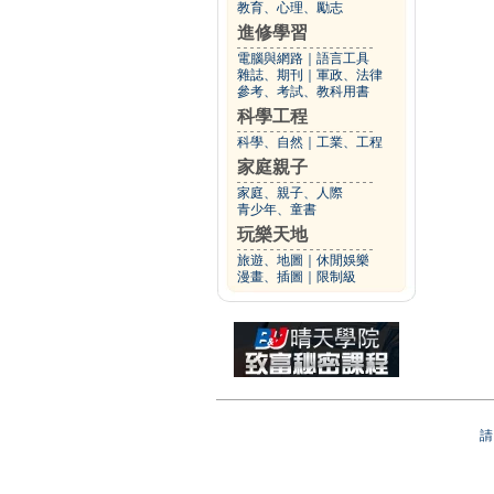
教育、心理、勵志
進修學習
電腦與網路
｜
語言工具
雜誌、期刊
｜
軍政、法律
參考、考試、教科用書
科學工程
科學、自然
｜
工業、工程
家庭親子
家庭、親子、人際
青少年、童書
玩樂天地
旅遊、地圖
｜
休閒娛樂
漫畫、插圖
｜
限制級
請