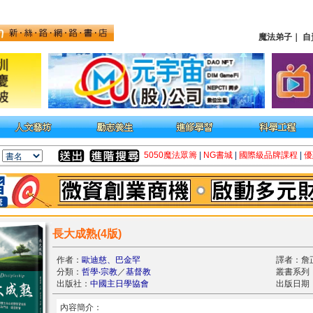
魔法弟子
｜
自
5050魔法眾籌
|
NG書城
|
國際級品牌課程
|
優
長大成熟(4版)
作者：
歐迪慈、巴金罕
譯者：詹
分類：
哲學‧宗教
／
基督教
叢書系列
出版社：
中國主日學協會
出版日期：2
內容簡介：