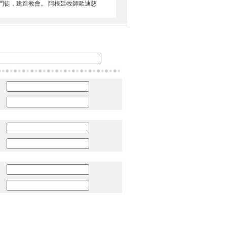
為門徒，建造教會。 阿根廷牧師歐迪慈
：
：
：
：
：
：