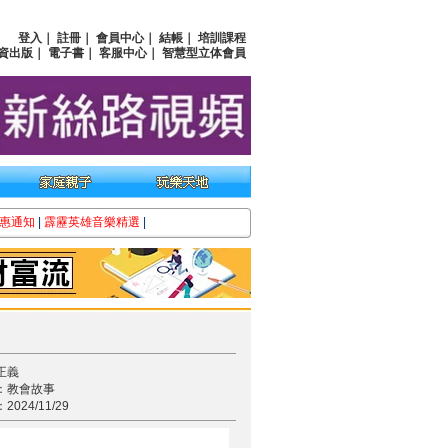
登入
｜
註冊
｜
會員中心
｜
結帳
｜
培訓課程
資出版
｜
電子書
｜
客服中心
｜
智慧型立体會員
惠通知
|
霹靂英雄音樂精選
|
正義
：教會故事
024/11/29