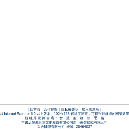
｜
回首頁
｜
合作提案
｜
隱私權聲明
｜
加入供應商
｜
以 Internet Explorer 6.0 以上版本、1024x768 解析度瀏覽，可得到最舒適的閱讀效
新 絲 路 網 路 書 店 ： 智．慧．服．務．新．思．路
本書店隸屬於華文網股份有限公司旗下采舍國際有限公司
采舍國際有限公司 統編 : 28464037