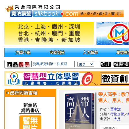
帶人高手：教
選人、用人、
作者：
賈琳潔
分類：
行銷企管
／
出版社：
大是
內容簡介：