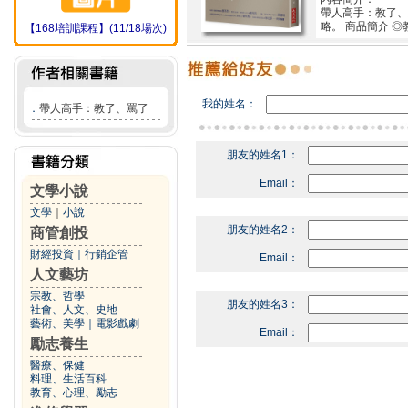
帶人高手：教了、
略。 商品簡介 
【168培訓課程】(11/18場次)
我的姓名：
．
帶人高手：教了、罵了
朋友的姓名1：
Email：
文學小說
文學
｜
小說
朋友的姓名2：
商管創投
財經投資
｜
行銷企管
Email：
人文藝坊
宗教、哲學
朋友的姓名3：
社會、人文、史地
藝術、美學
｜
電影戲劇
Email：
勵志養生
醫療、保健
料理、生活百科
教育、心理、勵志