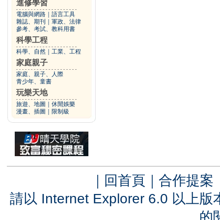
進修學習
電腦與網路
｜
語言工具
雜誌、期刊
｜
軍政、法律
參考、考試、教科用書
科學工程
科學、自然
｜
工業、工程
家庭親子
家庭、親子、人際
青少年、童書
玩樂天地
旅遊、地圖
｜
休閒娛樂
漫畫、插圖
｜
限制級
｜
回首頁
｜
合作提案
請以 Internet Explorer 6.
的