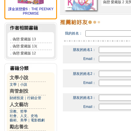
偽戀 愛藏版 2
課金派戀愛6：THE PEENKY
PROMISE
我的姓名：
．
偽戀 愛藏版 13
．
偽戀 愛藏版 13(
朋友的姓名1：
．
偽戀 愛藏版 12
Email：
朋友的姓名2：
文學小說
Email：
文學
｜
小說
商管創投
朋友的姓名3：
財經投資
｜
行銷企管
人文藝坊
Email：
宗教、哲學
社會、人文、史地
藝術、美學
｜
電影戲劇
勵志養生