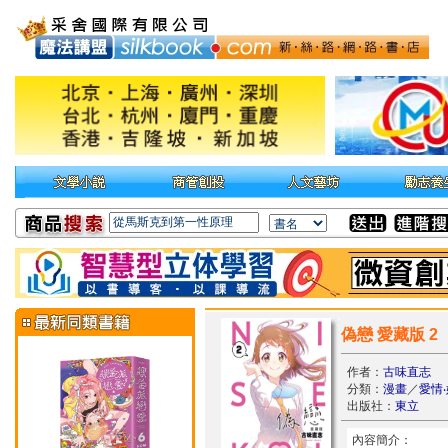
偽戀 愛藏版 2
作者：
古味直志
分類：
漫畫
／
愛情
出版社：
東立
內容簡介：