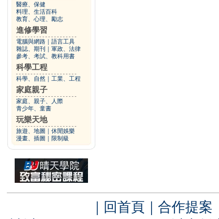
醫療、保健
料理、生活百科
教育、心理、勵志
進修學習
電腦與網路
｜
語言工具
雜誌、期刊
｜
軍政、法律
參考、考試、教科用書
科學工程
科學、自然
｜
工業、工程
家庭親子
家庭、親子、人際
青少年、童書
玩樂天地
旅遊、地圖
｜
休閒娛樂
漫畫、插圖
｜
限制級
｜
回首頁
｜
合作提案