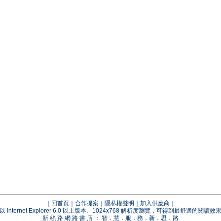
｜
回首頁
｜
合作提案
｜
隱私權聲明
｜
加入供應商
｜
以 Internet Explorer 6.0 以上版本、1024x768 解析度瀏覽，可得到最舒適的閱讀效
新 絲 路 網 路 書 店 ： 智．慧．服．務．新．思．路