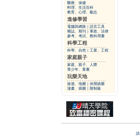
醫療、保健
料理、生活百科
教育、心理、勵志
進修學習
電腦與網路
｜
語言工具
雜誌、期刊
｜
軍政、法律
參考、考試、教科用書
科學工程
科學、自然
｜
工業、工程
家庭親子
家庭、親子、人際
青少年、童書
玩樂天地
旅遊、地圖
｜
休閒娛樂
漫畫、插圖
｜
限制級
請