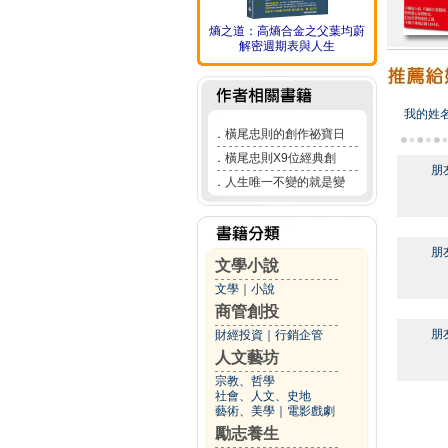
熵之道：高熵合金之父葉均蔚
解密週期表與人生
我的姓
．
橫尾忠則的創作祕寶日
．
橫尾忠則X9位經典創
朋
．
人生唯一不變的就是變
朋
文學小說
文學
｜
小說
商管創投
朋
財經投資
｜
行銷企管
人文藝坊
宗教、哲學
社會、人文、史地
藝術、美學
｜
電影戲劇
勵志養生