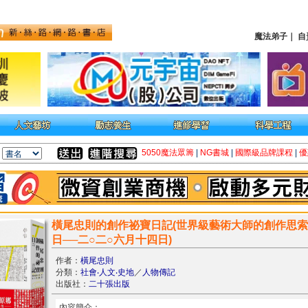
魔法弟子
｜
自
5050魔法眾籌
|
NG書城
|
國際級品牌課程
|
優
橫尾忠則的創作祕寶日記(世界級藝術大師的創作思索
日──二○二○六月十四日)
作者：
橫尾忠則
分類：
社會‧人文‧史地
／
人物傳記
出版社：
二十張出版
內容簡介：