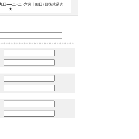
日──二○二○六月十四日) 藝術就是肉
日常 ★
：
：
：
：
：
：