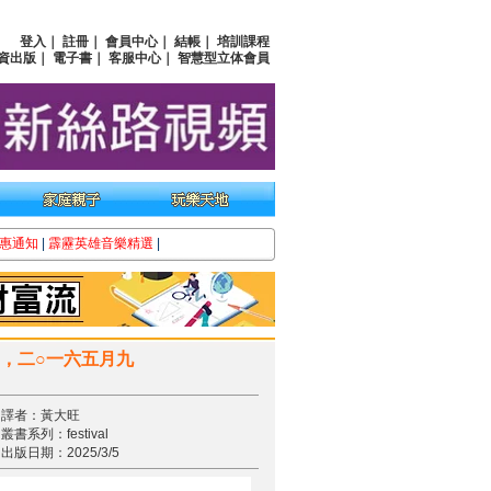
登入
｜
註冊
｜
會員中心
｜
結帳
｜
培訓課程
資出版
｜
電子書
｜
客服中心
｜
智慧型立体會員
惠通知
|
霹靂英雄音樂精選
|
，二○一六五月九
譯者：黃大旺
叢書系列：festival
出版日期：2025/3/5