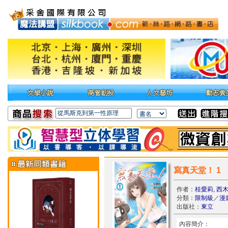
寫真天堂！ 1
作者：
桂愛莉, 西
分類：
限制級
／
漫
出版社：
東立
內容簡介：