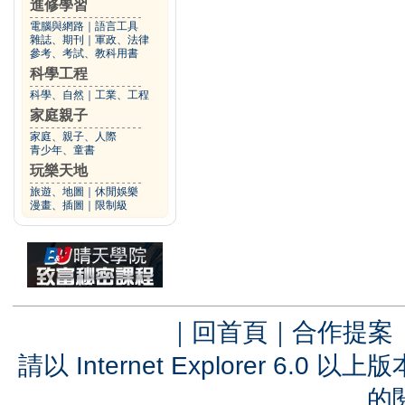
進修學習
電腦與網路
｜
語言工具
雜誌、期刊
｜
軍政、法律
參考、考試、教科用書
科學工程
科學、自然
｜
工業、工程
家庭親子
家庭、親子、人際
青少年、童書
玩樂天地
旅遊、地圖
｜
休閒娛樂
漫畫、插圖
｜
限制級
｜
回首頁
｜
合作提案
請以 Internet Explorer 6.
的