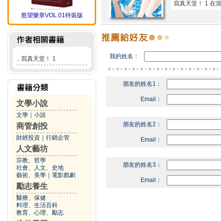
寫真天堂！ 1 
慾望樂章VOL.01特裝版
我的姓名：
．
寫真天堂！ 1
朋友的姓名1：
Email：
文學小說
文學
｜
小說
朋友的姓名2：
商管創投
財經投資
｜
行銷企管
Email：
人文藝坊
宗教、哲學
朋友的姓名3：
社會、人文、史地
藝術、美學
｜
電影戲劇
Email：
勵志養生
醫療、保健
料理、生活百科
教育、心理、勵志