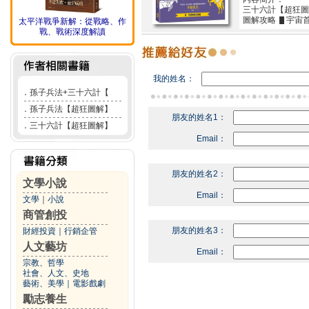
三十六計【超狂圖
圖解攻略 ▋宇宙首
太平洋戰爭新解：從戰略、作
戰、戰術深度解讀
我的姓名：
．
孫子兵法+三十六計【
．
孫子兵法【超狂圖解】
朋友的姓名1：
．
三十六計【超狂圖解】
Email：
朋友的姓名2：
文學小說
Email：
文學
｜
小說
商管創投
朋友的姓名3：
財經投資
｜
行銷企管
人文藝坊
Email：
宗教、哲學
社會、人文、史地
藝術、美學
｜
電影戲劇
勵志養生