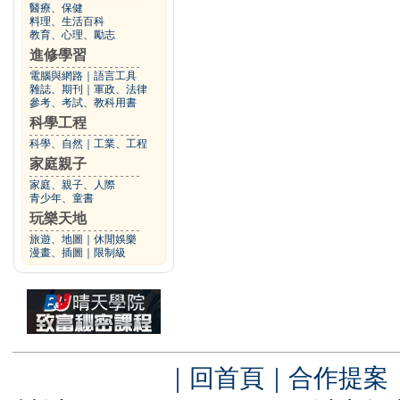
醫療、保健
料理、生活百科
教育、心理、勵志
進修學習
電腦與網路
｜
語言工具
雜誌、期刊
｜
軍政、法律
參考、考試、教科用書
科學工程
科學、自然
｜
工業、工程
家庭親子
家庭、親子、人際
青少年、童書
玩樂天地
旅遊、地圖
｜
休閒娛樂
漫畫、插圖
｜
限制級
｜
回首頁
｜
合作提案