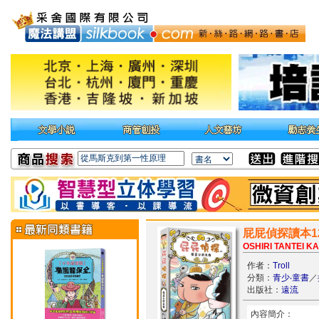
屁屁偵探讀本1
OSHIRI TANTEI K
作者：
Troll
分類：
青少‧童書
／
出版社：
遠流
內容簡介：