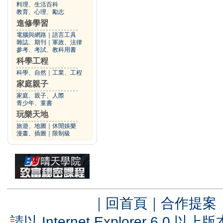
料理、生活百科
教育、心理、勵志
進修學習
電腦與網路
｜
語言工具
雜誌、期刊
｜
軍政、法律
參考、考試、教科用書
科學工程
科學、自然
｜
工業、工程
家庭親子
家庭、親子、人際
青少年、童書
玩樂天地
旅遊、地圖
｜
休閒娛樂
漫畫、插圖
｜
限制級
｜
回首頁
｜
合作提案
請以 Internet Explorer 6.