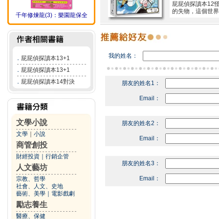
屁屁偵探讀本12怪
的失物，這個世
千年修煉龍(3)：樂園龍保全
我的姓名：
．
屁屁偵探讀本13+1
．
屁屁偵探讀本13+1
．
屁屁偵探讀本14對決
朋友的姓名1：
Email：
文學小說
朋友的姓名2：
文學
｜
小說
Email：
商管創投
財經投資
｜
行銷企管
朋友的姓名3：
人文藝坊
Email：
宗教、哲學
社會、人文、史地
藝術、美學
｜
電影戲劇
勵志養生
醫療、保健