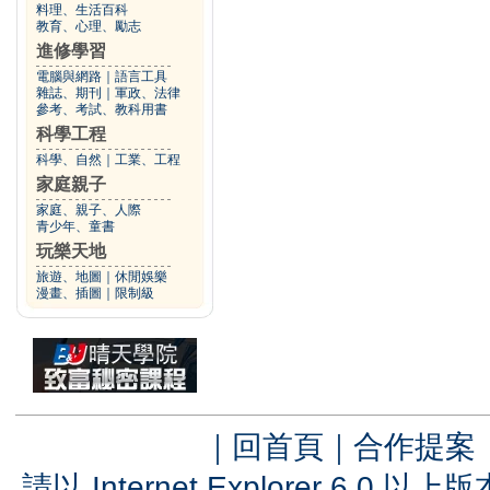
料理、生活百科
教育、心理、勵志
進修學習
電腦與網路
｜
語言工具
雜誌、期刊
｜
軍政、法律
參考、考試、教科用書
科學工程
科學、自然
｜
工業、工程
家庭親子
家庭、親子、人際
青少年、童書
玩樂天地
旅遊、地圖
｜
休閒娛樂
漫畫、插圖
｜
限制級
｜
回首頁
｜
合作提案
請以 Internet Explorer 6.