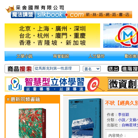
不吠【經典久
作者：
李佳穎
分類：
小說
／
文藝
出版社：
自轉星球
內容簡介：