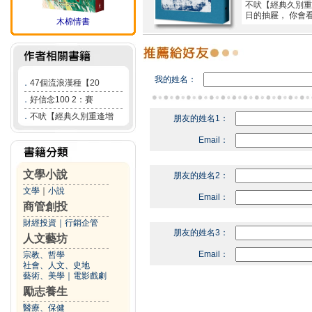
不吠【經典久別重
日的抽屜， 你會
木棉情書
我的姓名：
．
47個流浪漢種【20
．
好信念100 2：賽
．
不吠【經典久別重逢增
朋友的姓名1：
Email：
文學小說
朋友的姓名2：
文學
｜
小說
Email：
商管創投
財經投資
｜
行銷企管
朋友的姓名3：
人文藝坊
Email：
宗教、哲學
社會、人文、史地
藝術、美學
｜
電影戲劇
勵志養生
醫療、保健