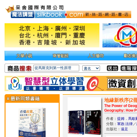
地緣新秩序(2
The Power of Geogr
Geography: How Po
作者：
提姆．馬歇
分類：
軍政‧法律
／
出版社：
遠足