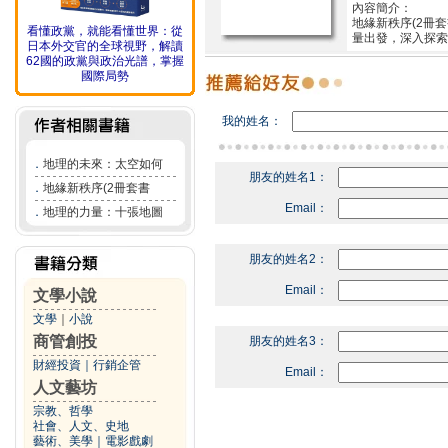
內容簡介：
地緣新秩序(2
看懂政黨，就能看懂世界：從
量出發，深入探
日本外交官的全球視野，解讀
62國的政黨與政治光譜，掌握
國際局勢
我的姓名：
．
地理的未來：太空如何
朋友的姓名1：
．
地緣新秩序(2冊套書
Email：
．
地理的力量：十張地圖
朋友的姓名2：
Email：
文學小說
文學
｜
小說
商管創投
朋友的姓名3：
財經投資
｜
行銷企管
Email：
人文藝坊
宗教、哲學
社會、人文、史地
藝術、美學
｜
電影戲劇