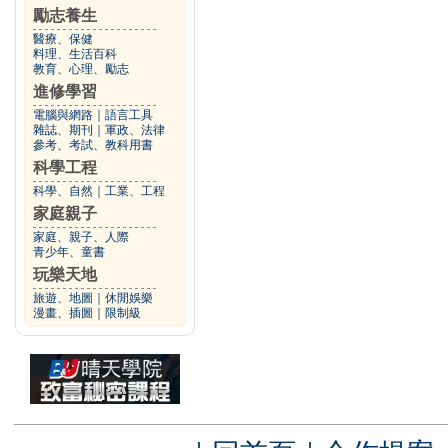
勵志養生
醫療、保健
料理、生活百科
教育、心理、勵志
進修學習
電腦與網路
｜
語言工具
雜誌、期刊
｜
軍政、法律
參考、考試、教科用書
科學工程
科學、自然
｜
工業、工程
家庭親子
家庭、親子、人際
青少年、童書
玩樂天地
旅遊、地圖
｜
休閒娛樂
漫畫、插圖
｜
限制級