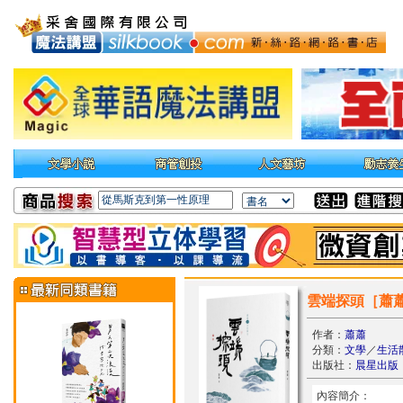
雲端探頭［蕭
作者：
蕭蕭
分類：
文學
／
生活
出版社：
晨星出版
內容簡介：