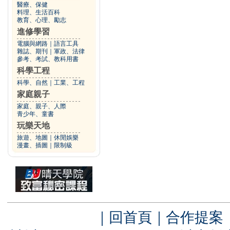
醫療、保健
料理、生活百科
教育、心理、勵志
進修學習
電腦與網路
｜
語言工具
雜誌、期刊
｜
軍政、法律
參考、考試、教科用書
科學工程
科學、自然
｜
工業、工程
家庭親子
家庭、親子、人際
青少年、童書
玩樂天地
旅遊、地圖
｜
休閒娛樂
漫畫、插圖
｜
限制級
｜
回首頁
｜
合作提案