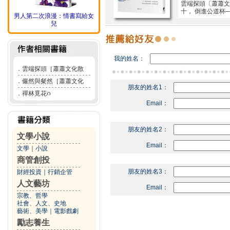
雲端探頭〔蕭蕭文
十， 倒進公道杯
男人第二次浪漫：情書寫給女
兒
我的姓名：
．
雲端探頭［蕭蕭文化散
．
儼然與粲然［蕭蕭文化
朋友的姓名1：
．
禪林覓花ᦅ
Email：
朋友的姓名2：
文學小說
Email：
文學
｜
小說
商管創投
朋友的姓名3：
財經投資
｜
行銷企管
人文藝坊
Email：
宗教、哲學
社會、人文、史地
藝術、美學
｜
電影戲劇
勵志養生