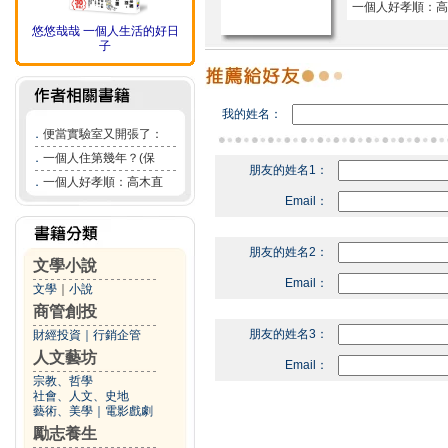
一個人好孝順：高
悠悠哉哉 一個人生活的好日
子
我的姓名：
．
便當實驗室又開張了：
．
一個人住第幾年？(保
朋友的姓名1：
．
一個人好孝順：高木直
Email：
朋友的姓名2：
文學小說
Email：
文學
｜
小說
商管創投
朋友的姓名3：
財經投資
｜
行銷企管
人文藝坊
Email：
宗教、哲學
社會、人文、史地
藝術、美學
｜
電影戲劇
勵志養生