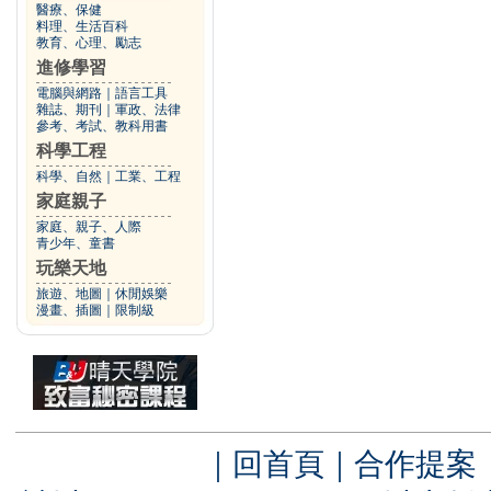
醫療、保健
料理、生活百科
教育、心理、勵志
進修學習
電腦與網路
｜
語言工具
雜誌、期刊
｜
軍政、法律
參考、考試、教科用書
科學工程
科學、自然
｜
工業、工程
家庭親子
家庭、親子、人際
青少年、童書
玩樂天地
旅遊、地圖
｜
休閒娛樂
漫畫、插圖
｜
限制級
｜
回首頁
｜
合作提案