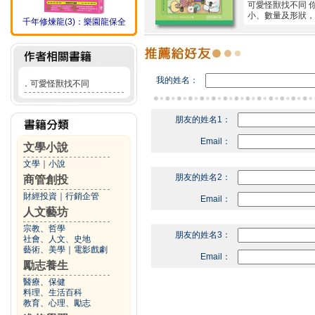
可愛怪獸找不同 
小、數量及形狀，
千年修煉龍(3)：樂園龍保全
我的姓名：
．
可愛怪獸找不同
朋友的姓名1：
Email：
文學小說
文學
｜
小說
朋友的姓名2：
商管創投
財經投資
｜
行銷企管
Email：
人文藝坊
宗教、哲學
朋友的姓名3：
社會、人文、史地
藝術、美學
｜
電影戲劇
Email：
勵志養生
醫療、保健
料理、生活百科
教育、心理、勵志