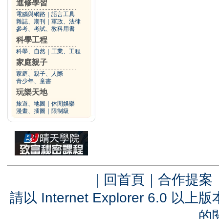
進修學習
電腦與網路
｜
語言工具
雜誌、期刊
｜
軍政、法律
參考、考試、教科用書
科學工程
科學、自然
｜
工業、工程
家庭親子
家庭、親子、人際
青少年、童書
玩樂天地
旅遊、地圖
｜
休閒娛樂
漫畫、插圖
｜
限制級
｜
回首頁
｜
合作提案
請以 Internet Explorer 6.
的