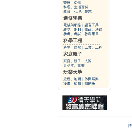
醫療、保健
料理、生活百科
教育、心理、勵志
進修學習
電腦與網路
｜
語言工具
雜誌、期刊
｜
軍政、法律
參考、考試、教科用書
科學工程
科學、自然
｜
工業、工程
家庭親子
家庭、親子、人際
青少年、童書
玩樂天地
旅遊、地圖
｜
休閒娛樂
漫畫、插圖
｜
限制級
請