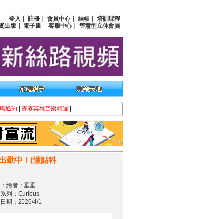
登入
｜
註冊
｜
會員中心
｜
結帳
｜
培訓課程
資出版
｜
電子書
｜
客服中心
｜
智慧型立体會員
惠通知
|
霹靂英雄音樂精選
|
出勤中！(懂點科
者：繪者：垂垂
系列：Curious
日期：2026/4/1