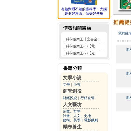
有趣到睡不著的腦科學：大腦
是個好東西，請好好使用
我的姓
．
科學破案王【套書全3
．
科學破案王(3)【電
朋
．
科學破案王(2)【光
朋
文學小說
文學
｜
小說
商管創投
朋
財經投資
｜
行銷企管
人文藝坊
宗教、哲學
社會、人文、史地
藝術、美學
｜
電影戲劇
勵志養生