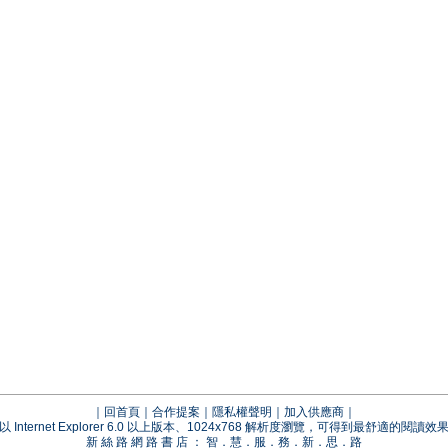
｜
回首頁
｜
合作提案
｜
隱私權聲明
｜
加入供應商
｜
以 Internet Explorer 6.0 以上版本、1024x768 解析度瀏覽，可得到最舒適的閱讀效
新 絲 路 網 路 書 店 ： 智．慧．服．務．新．思．路