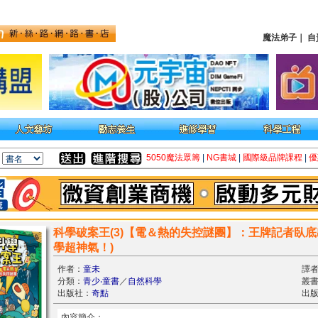
魔法弟子
｜
自
5050魔法眾籌
|
NG書城
|
國際級品牌課程
|
優
科學破案王(3)【電＆熱的失控謎團】：王牌記者臥底
學超神氣！)
作者：
童未
譯
分類：
青少‧童書
／
自然科學
叢書
出版社：
奇點
出版
內容簡介：