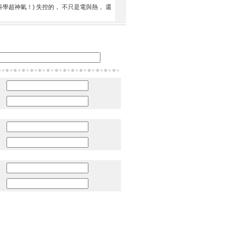
學超神氣！) 失控的， 不只是電與熱， 還
：
：
：
：
：
：