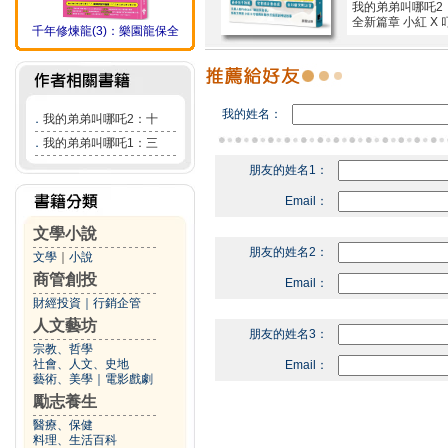
我的弟弟叫哪吒2：
全新篇章 小紅 X
千年修煉龍(3)：樂園龍保全
我的姓名：
．
我的弟弟叫哪吒2：十
．
我的弟弟叫哪吒1：三
朋友的姓名1：
Email：
文學小說
朋友的姓名2：
文學
｜
小說
商管創投
Email：
財經投資
｜
行銷企管
人文藝坊
朋友的姓名3：
宗教、哲學
社會、人文、史地
Email：
藝術、美學
｜
電影戲劇
勵志養生
醫療、保健
料理、生活百科