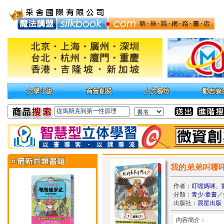
我的弟弟叫哪吒
作者：
叮噹媽咪、
分類：
青少‧童書
／
出版社：
晨星出版
內容簡介：