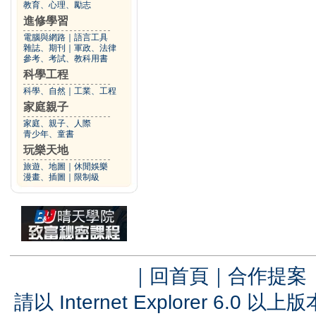
教育、心理、勵志
進修學習
電腦與網路
｜
語言工具
雜誌、期刊
｜
軍政、法律
參考、考試、教科用書
科學工程
科學、自然
｜
工業、工程
家庭親子
家庭、親子、人際
青少年、童書
玩樂天地
旅遊、地圖
｜
休閒娛樂
漫畫、插圖
｜
限制級
｜
回首頁
｜
合作提案
請以 Internet Explorer 6.