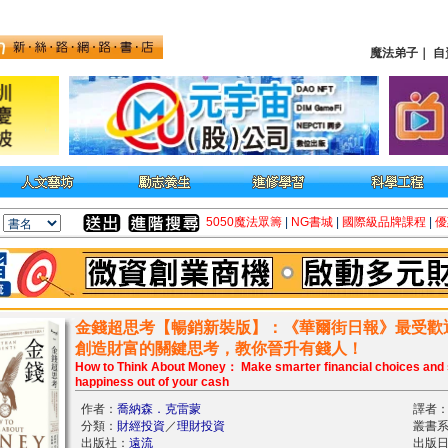
魔法弟子
｜
自
5050魔法眾籌
|
NG書城
|
國際級品牌課程
|
優
金錢超思考【暢銷新裝版】：《華爾街日報》最受歡迎
創造財富的關鍵思考，教你晉升有錢人！
How to Think About Money： Make smarter financial choices and
happiness out of your cash
作者：
喬納森．克雷蒙
譯者
分類：
財經投資
／
理財投資
叢書系
出版社：
遠流
出版日期