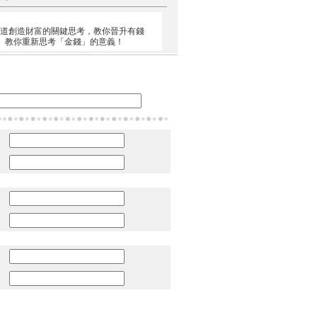
5道創造財富的關鍵思考，教你晉升有錢
， 教你重新思考「金錢」的意義！
：
：
：
：
：
：