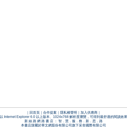
｜
回首頁
｜
合作提案
｜
隱私權聲明
｜
加入供應商
｜
以 Internet Explorer 6.0 以上版本、1024x768 解析度瀏覽，可得到最舒適的閱讀效
新 絲 路 網 路 書 店 ： 智．慧．服．務．新．思．路
本書店隸屬於華文網股份有限公司旗下采舍國際有限公司