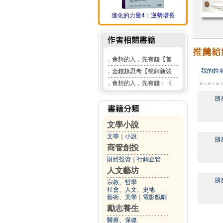
進化的力量4：逆勢增長
．
會想的人，先有錢【首
我的姓
．
金錢超思考【暢銷新裝
．
會想的人，先有錢：《
朋
文學小說
文學
｜
小說
朋
商管創投
財經投資
｜
行銷企管
人文藝坊
朋
宗教、哲學
社會、人文、史地
藝術、美學
｜
電影戲劇
勵志養生
醫療、保健