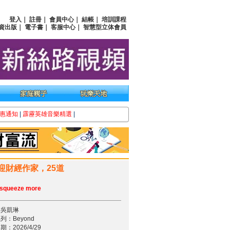
登入
｜
註冊
｜
會員中心
｜
結帳
｜
培訓課程
資出版
｜
電子書
｜
客服中心
｜
智慧型立体會員
惠通知
|
霹靂英雄音樂精選
|
財經作家，25道
 squeeze more
：吳凱琳
列：Beyond
：2026/4/29