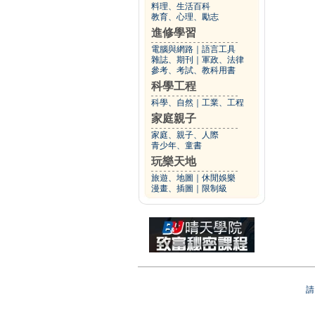
料理、生活百科
教育、心理、勵志
進修學習
電腦與網路
｜
語言工具
雜誌、期刊
｜
軍政、法律
參考、考試、教科用書
科學工程
科學、自然
｜
工業、工程
家庭親子
家庭、親子、人際
青少年、童書
玩樂天地
旅遊、地圖
｜
休閒娛樂
漫畫、插圖
｜
限制級
請