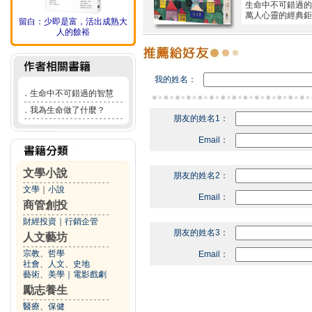
生命中不可錯過的
萬人心靈的經典鉅
留白：少即是富，活出成熟大
人的餘裕
我的姓名：
．
生命中不可錯過的智慧
．
我為生命做了什麼？
朋友的姓名1：
Email：
文學小說
朋友的姓名2：
文學
｜
小說
Email：
商管創投
財經投資
｜
行銷企管
朋友的姓名3：
人文藝坊
宗教、哲學
Email：
社會、人文、史地
藝術、美學
｜
電影戲劇
勵志養生
醫療、保健