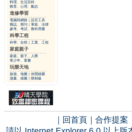
料理、生活百科
教育、心理、勵志
進修學習
電腦與網路
｜
語言工具
雜誌、期刊
｜
軍政、法律
參考、考試、教科用書
科學工程
科學、自然
｜
工業、工程
家庭親子
家庭、親子、人際
青少年、童書
玩樂天地
旅遊、地圖
｜
休閒娛樂
漫畫、插圖
｜
限制級
｜
回首頁
｜
合作提案
請以 Internet Explorer 6.