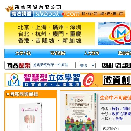
生命中不可錯
作者：
羅勃．傅剛
分類：
教育‧心理‧
出版社：
先覺
內容簡介：