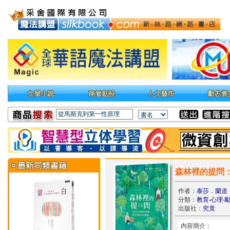
森林裡的提問
作者：
泰莎．蘭道
分類：
教育‧心理‧
出版社：
究竟
內容簡介：