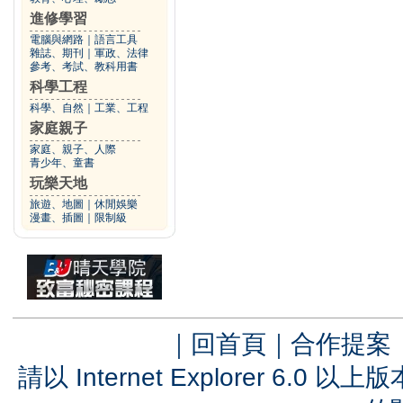
進修學習
電腦與網路
｜
語言工具
雜誌、期刊
｜
軍政、法律
參考、考試、教科用書
科學工程
科學、自然
｜
工業、工程
家庭親子
家庭、親子、人際
青少年、童書
玩樂天地
旅遊、地圖
｜
休閒娛樂
漫畫、插圖
｜
限制級
｜
回首頁
｜
合作提案
請以 Internet Explorer 6.