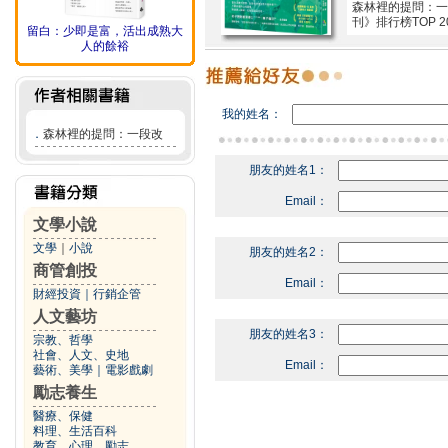
森林裡的提問：一
刊》排行榜TOP
留白：少即是富，活出成熟大
人的餘裕
我的姓名：
．
森林裡的提問：一段改
朋友的姓名1：
Email：
文學小說
文學
｜
小說
朋友的姓名2：
商管創投
Email：
財經投資
｜
行銷企管
人文藝坊
朋友的姓名3：
宗教、哲學
社會、人文、史地
Email：
藝術、美學
｜
電影戲劇
勵志養生
醫療、保健
料理、生活百科
教育、心理、勵志