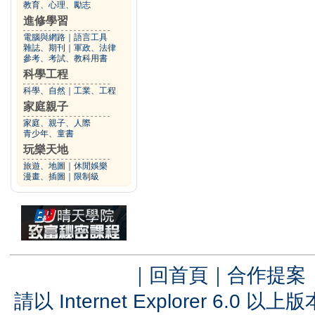
教育、心理、勵志
進修學習
電腦與網路
｜
語言工具
雜誌、期刊
｜
軍政、法律
參考、考試、教科用書
科學工程
科學、自然
｜
工業、工程
家庭親子
家庭、親子、人際
青少年、童書
玩樂天地
旅遊、地圖
｜
休閒娛樂
漫畫、插圖
｜
限制級
｜
回首頁
｜
合作提案
請以 Internet Explorer 6.