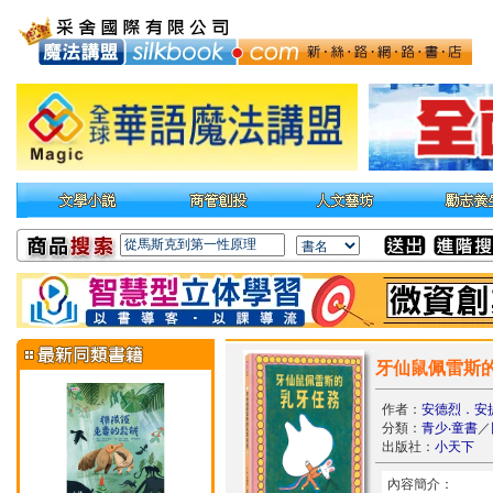
牙仙鼠佩雷斯
作者：
安德烈．安
分類：
青少‧童書
／
出版社：
小天下
內容簡介：