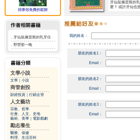
牙仙鼠佩雷斯的乳
麼？ 或許牙仙也
排隊領免費的鬆餅
我的姓名：
．
牙仙鼠佩雷斯的乳牙任
．
野營那一晚
朋友的姓名1：
Email：
文學小說
朋友的姓名2：
文學
｜
小說
商管創投
Email：
財經投資
｜
行銷企管
人文藝坊
朋友的姓名3：
宗教、哲學
社會、人文、史地
Email：
藝術、美學
｜
電影戲劇
勵志養生
醫療、保健
料理、生活百科