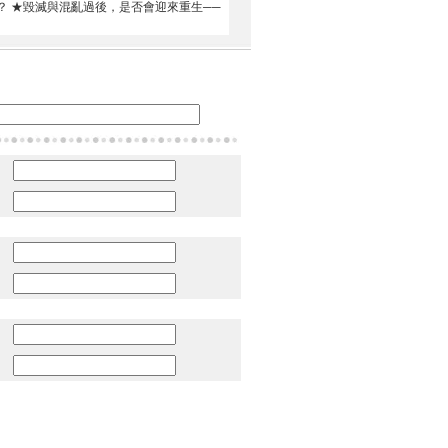
？ ★毀滅與混亂過後，是否會迎來重生──
：
：
：
：
：
：