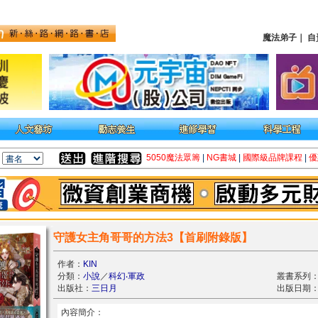
魔法弟子
｜
自
5050魔法眾籌
|
NG書城
|
國際級品牌課程
|
優
守護女主角哥哥的方法3【首刷附錄版】
作者：
KIN
分類：
小說
／
科幻‧軍政
叢書系列：c
出版社：
三日月
出版日期：20
內容簡介：