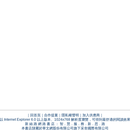
｜
回首頁
｜
合作提案
｜
隱私權聲明
｜
加入供應商
｜
以 Internet Explorer 6.0 以上版本、1024x768 解析度瀏覽，可得到最舒適的閱讀效
新 絲 路 網 路 書 店 ： 智．慧．服．務．新．思．路
本書店隸屬於華文網股份有限公司旗下采舍國際有限公司