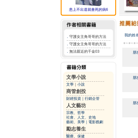
患上不出道就會死的病6
我的姓
．
守護女主角哥哥的方法
．
守護女主角哥哥的方法
．
無法親近的千金03
朋
文學小說
朋
文學
｜
小說
商管創投
財經投資
｜
行銷企管
朋
人文藝坊
宗教、哲學
社會、人文、史地
藝術、美學
｜
電影戲劇
勵志養生
醫療、保健