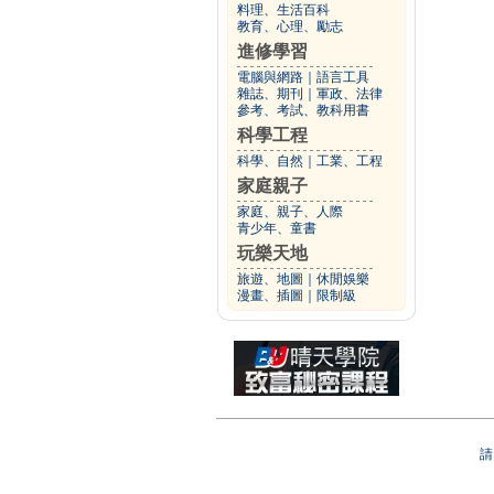
料理、生活百科
教育、心理、勵志
進修學習
電腦與網路
｜
語言工具
雜誌、期刊
｜
軍政、法律
參考、考試、教科用書
科學工程
科學、自然
｜
工業、工程
家庭親子
家庭、親子、人際
青少年、童書
玩樂天地
旅遊、地圖
｜
休閒娛樂
漫畫、插圖
｜
限制級
請