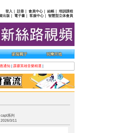
登入
｜
註冊
｜
會員中心
｜
結帳
｜
培訓課程
資出版
｜
電子書
｜
客服中心
｜
智慧型立体會員
惠通知
|
霹靂英雄音樂精選
|
apt系列
26/3/11