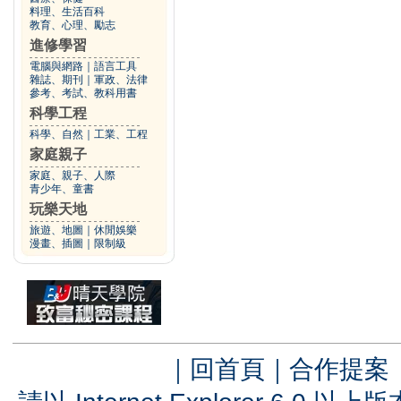
料理、生活百科
教育、心理、勵志
進修學習
電腦與網路
｜
語言工具
雜誌、期刊
｜
軍政、法律
參考、考試、教科用書
科學工程
科學、自然
｜
工業、工程
家庭親子
家庭、親子、人際
青少年、童書
玩樂天地
旅遊、地圖
｜
休閒娛樂
漫畫、插圖
｜
限制級
｜
回首頁
｜
合作提案