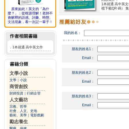
1本就通 高中英
檔下載QR 碼）
原來如此！英文的「為什
麼？」：從根源理解！老師不
會解釋的語感、詞彙、時態、
文法現象，看一次記一輩子！
我的姓名：
．
1本就通 高中英文作
朋友的姓名1：
Email：
朋友的姓名2：
文學小說
文學
｜
小說
Email：
商管創投
財經投資
｜
行銷企管
朋友的姓名3：
人文藝坊
Email：
宗教、哲學
社會、人文、史地
藝術、美學
｜
電影戲劇
勵志養生
醫療、保健