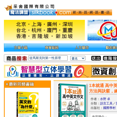
1本就通 高
方法與訣竅，
作者：
水野 卓
分類：
語言工具
／
出版社：
國際學村
內容簡介：