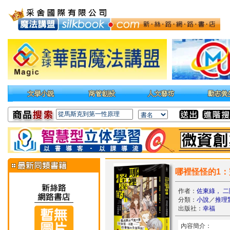
哪裡怪怪的1：
作者：
佐東綠， 二
分類：
小說
／
推理
出版社：
幸福
內容簡介：