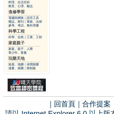
料理、生活百科
教育、心理、勵志
進修學習
電腦與網路
｜
語言工具
雜誌、期刊
｜
軍政、法律
參考、考試、教科用書
科學工程
科學、自然
｜
工業、工程
家庭親子
家庭、親子、人際
青少年、童書
玩樂天地
旅遊、地圖
｜
休閒娛樂
漫畫、插圖
｜
限制級
｜
回首頁
｜
合作提案
請以 Internet Explorer 6.