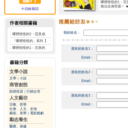
哪裡怪怪的1：完
無法全身而退！ 
十日終焉02
我的姓名：
．
哪裡怪怪的2：惡意成
．
「哪裡怪怪的」系列【
．
哪裡怪怪的1：完美的
朋友的姓名1：
Email：
文學小說
朋友的姓名2：
文學
｜
小說
Email：
商管創投
財經投資
｜
行銷企管
朋友的姓名3：
人文藝坊
Email：
宗教、哲學
社會、人文、史地
藝術、美學
｜
電影戲劇
勵志養生
醫療、保健