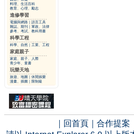
料理、生活百科
教育、心理、勵志
進修學習
電腦與網路
｜
語言工具
雜誌、期刊
｜
軍政、法律
參考、考試、教科用書
科學工程
科學、自然
｜
工業、工程
家庭親子
家庭、親子、人際
青少年、童書
玩樂天地
旅遊、地圖
｜
休閒娛樂
漫畫、插圖
｜
限制級
｜
回首頁
｜
合作提案