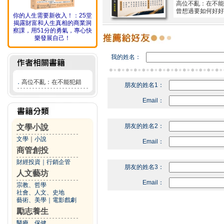
高位不亂：在不能
曾想過要如何好好
你的人生需要新收入！：25堂
揭露財富和人生真相的商業洞
察課，用51分的勇氣，專心快
樂發展自己！
我的姓名：
．
高位不亂：在不能犯錯
朋友的姓名1：
Email：
朋友的姓名2：
文學小說
文學
｜
小說
Email：
商管創投
財經投資
｜
行銷企管
朋友的姓名3：
人文藝坊
Email：
宗教、哲學
社會、人文、史地
藝術、美學
｜
電影戲劇
勵志養生
醫療、保健