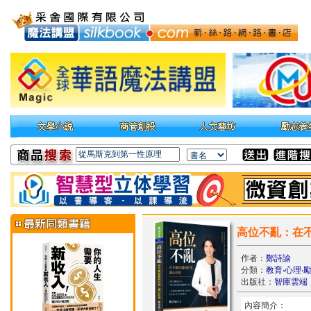
高位不亂：在
作者：
鄭詩諭
分類：
教育‧心理‧
出版社：
智庫雲端
內容簡介：