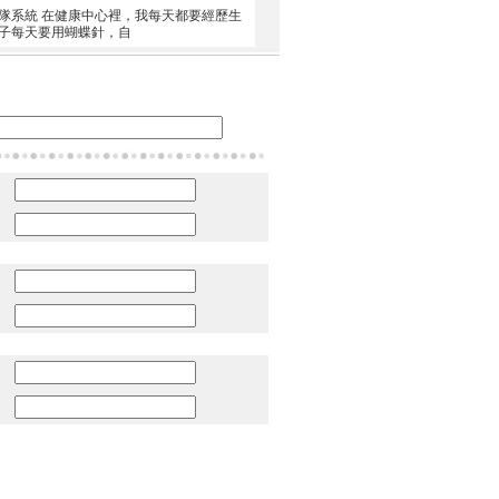
團隊系統 在健康中心裡，我每天都要經歷生
子每天要用蝴蝶針，自
：
：
：
：
：
：