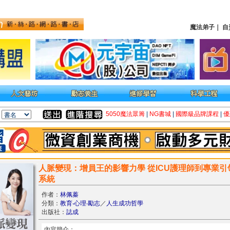
魔法弟子
｜
自
5050魔法眾籌
|
NG書城
|
國際級品牌課程
|
優
人脈變現：增員王的影響力學 從ICU護理師到專業
系統
作者：
林佩蓁
分類：
教育‧心理‧勵志
／
人生成功哲學
出版社：
誌成
內容簡介：