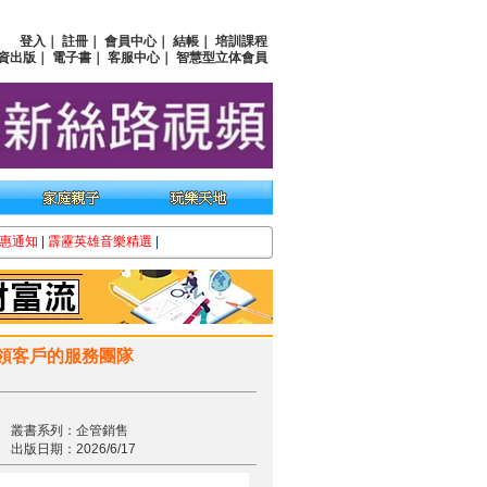
登入
｜
註冊
｜
會員中心
｜
結帳
｜
培訓課程
資出版
｜
電子書
｜
客服中心
｜
智慧型立体會員
惠通知
|
霹靂英雄音樂精選
|
引領客戶的服務團隊
叢書系列：企管銷售
出版日期：2026/6/17