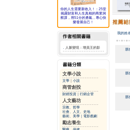
你的人生需要新收入！：25堂
揭露財富和人生真相的商業洞
察課，用51分的勇氣，專心快
樂發展自己！
我的姓
．
人脈變現：增員王的影
朋
朋
文學小說
文學
｜
小說
商管創投
財經投資
｜
行銷企管
朋
人文藝坊
宗教、哲學
社會、人文、史地
藝術、美學
｜
電影戲劇
勵志養生
醫療、保健