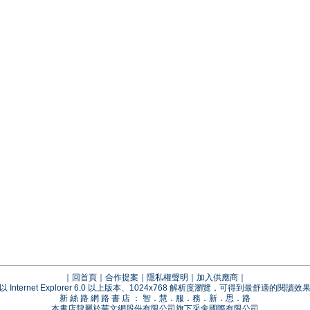
｜
回首頁
｜
合作提案
｜
隱私權聲明
｜
加入供應商
｜
以 Internet Explorer 6.0 以上版本、1024x768 解析度瀏覽，可得到最舒適的閱讀效
新 絲 路 網 路 書 店 ： 智．慧．服．務．新．思．路
本書店隸屬於華文網股份有限公司旗下采舍國際有限公司