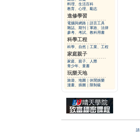
料理、生活百科
教育、心理、勵志
進修學習
電腦與網路
｜
語言工具
雜誌、期刊
｜
軍政、法律
參考、考試、教科用書
科學工程
科學、自然
｜
工業、工程
家庭親子
家庭、親子、人際
青少年、童書
玩樂天地
旅遊、地圖
｜
休閒娛樂
漫畫、插圖
｜
限制級
請