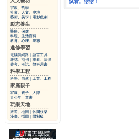
人文藝坊
試看。謝謝！
宗教、哲學
社會、人文、史地
藝術、美學
｜
電影戲劇
勵志養生
醫療、保健
料理、生活百科
教育、心理、勵志
進修學習
電腦與網路
｜
語言工具
雜誌、期刊
｜
軍政、法律
參考、考試、教科用書
科學工程
科學、自然
｜
工業、工程
家庭親子
家庭、親子、人際
青少年、童書
玩樂天地
旅遊、地圖
｜
休閒娛樂
漫畫、插圖
｜
限制級