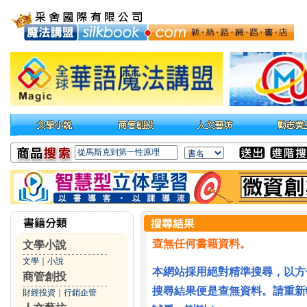
查無任何書籍資料。
文學小說
文學
｜
小說
本網站採用絕對精準搜尋，以方
商管創投
搜尋結果便是查無資料。請重新
財經投資
｜
行銷企管