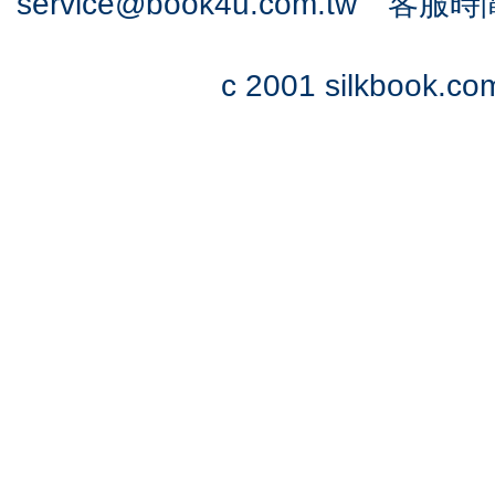
service@book4u.com.tw
客服時間：0
c 2001 silkbook.com