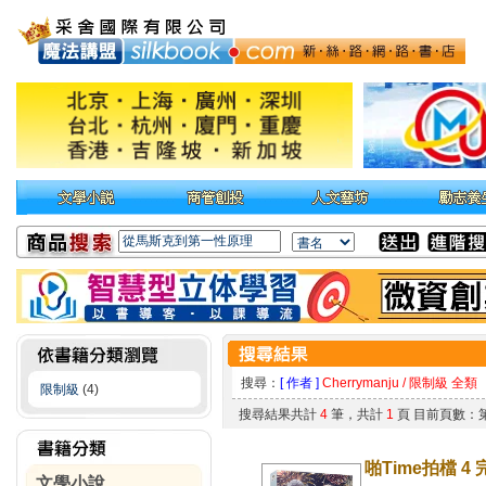
搜尋：
[ 作者 ]
Cherrymanju / 限制級 全類
限制級
(4)
搜尋結果共計
4
筆，共計
1
頁 目前頁數：
啪Time拍檔 4 
文學小說