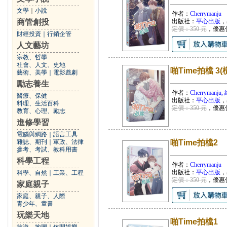
文學
｜
小說
作者：
Cherrymanju
商管創投
出版社：
平心出版
，
定價：350 元
，優惠
財經投資
｜
行銷企管
人文藝坊
宗教、哲學
社會、人文、史地
啪Time拍檔 3(
藝術、美學
｜
電影戲劇
勵志養生
作者：
Cherryman
醫療、保健
出版社：
平心出版
，
料理、生活百科
定價：350 元
，優惠
教育、心理、勵志
進修學習
電腦與網路
｜
語言工具
雜誌、期刊
｜
軍政、法律
啪Time拍檔2
參考、考試、教科用書
科學工程
作者：
Cherrymanju
出版社：
平心出版
，
科學、自然
｜
工業、工程
定價：350 元
，優惠
家庭親子
家庭、親子、人際
青少年、童書
玩樂天地
啪Time拍檔1