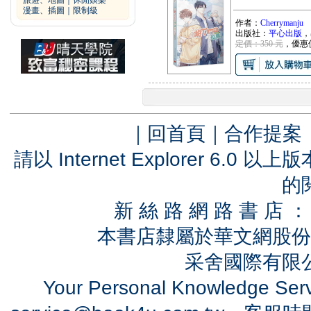
旅遊、地圖
｜
休閒娛樂
漫畫、插圖
｜
限制級
作者：
Cherrymanju
出版社：
平心出版
，
定價：350 元
，優惠
｜
回首頁
｜
合作提案
請以 Internet Explorer 6.
的
新 絲 路 網 路 書 
本書店隸屬於華文網股份
采舍國際有限公司
Your Personal Knowledge Se