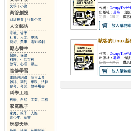
文學
｜
小說
作者：
OccupyTheWe
商管創投
出版社：
碁峰
，出版
定價：520 元
，優惠
財經投資
｜
行銷企管
人文藝坊
宗教、哲學
社會、人文、史地
駭客的Linux
藝術、美學
｜
電影戲劇
勵志養生
作者：
OccupyTheWe
醫療、保健
出版社：
碁峰
，出版
料理、生活百科
定價：420 元
，優惠
教育、心理、勵志
進修學習
電腦與網路
｜
語言工具
雜誌、期刊
｜
軍政、法律
參考、考試、教科用書
科學工程
科學、自然
｜
工業、工程
家庭親子
家庭、親子、人際
青少年、童書
玩樂天地