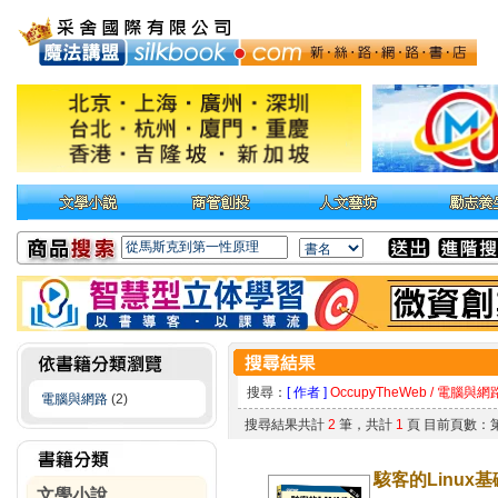
搜尋：
[ 作者 ]
OccupyTheWeb / 電腦與網
電腦與網路
(2)
搜尋結果共計
2
筆，共計
1
頁 目前頁數：
駭客的Linux
文學小說