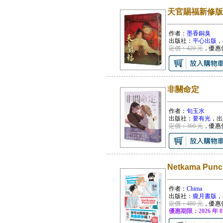
天官賜福新修版
作者：
墨香銅臭
出版社：
平心出版
，
定價：420 元
，優惠
非關命定
作者：
旬玉水
出版社：
要有光
，出
定價：360 元
，優惠
Netkama Pun
作者：
Chima
出版社：
朧月書版
，
定價：480 元
，優惠
優惠期限：2026 年 8