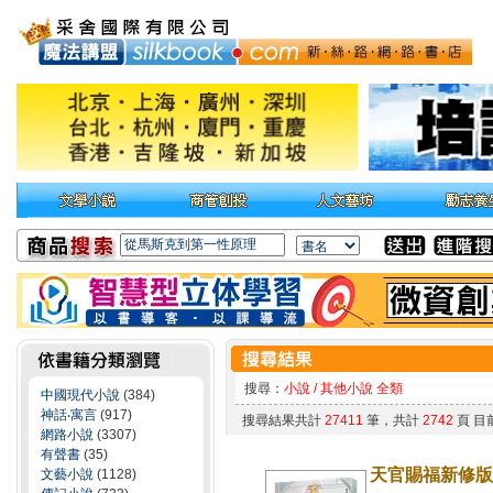
搜尋：
小說 / 其他小說 全類
中國現代小說
(384)
神話‧寓言
(917)
搜尋結果共計
27411
筆，共計
2742
頁 目
網路小說
(3307)
有聲書
(35)
天官賜福新修版
文藝小說
(1128)