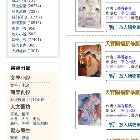
傳記小說
(733)
浪漫愛情
(26374)
作者：
墨香銅臭
歷史武俠
(7337)
出版社：
平心出版
，
科幻‧軍政
(31567)
定價：420 元
，優惠
推理驚悚
(10515)
古典小說
(950)
地方小說
(582)
其他小說
(27401)
天官賜福新修版
當代名家
(865)
大師經典
(1301)
作者：
墨香銅臭
出版社：
平心出版
，
定價：420 元
，優惠
文學小說
文學
｜
小說
商管創投
天官賜福新修版
財經投資
｜
行銷企管
作者：
墨香銅臭
人文藝坊
出版社：
平心出版
，
宗教、哲學
定價：420 元
，優惠
社會、人文、史地
藝術、美學
｜
電影戲劇
勵志養生
醫療、保健