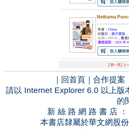
Netkama Pun
作者：
Chima
出版社：
朧月書版
，
定價：390 元
，優惠
優惠期限：2026 年 8
│
第一頁
│
上
｜
回首頁
｜
合作提案
請以 Internet Explorer 6.
的
新 絲 路 網 路 書 
本書店隸屬於華文網股份