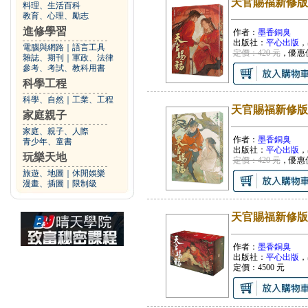
天官賜福新修版
料理、生活百科
教育、心理、勵志
進修學習
作者：
墨香銅臭
出版社：
平心出版
，
電腦與網路
｜
語言工具
定價：420 元
，優惠
雜誌、期刊
｜
軍政、法律
參考、考試、教科用書
科學工程
科學、自然
｜
工業、工程
天官賜福新修版
家庭親子
家庭、親子、人際
作者：
墨香銅臭
青少年、童書
出版社：
平心出版
，
玩樂天地
定價：420 元
，優惠
旅遊、地圖
｜
休閒娛樂
漫畫、插圖
｜
限制級
天官賜福新修版
作者：
墨香銅臭
出版社：
平心出版
，
定價：
4500
元