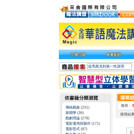
搜尋：
傳統戲曲
(231)
新聞學
(36)
搜尋結
戲劇理論
(278)
電影運用與製作
(171)
電影型式
(87)