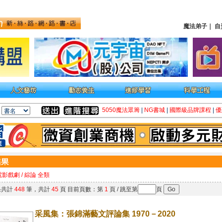
魔法弟子
｜
自
5050魔法眾籌
|
NG書城
|
國際級品牌課程
|
優
電影戲劇 / 綜論 全類
果共計
448
筆，共計
45
頁 目前頁數：第
1
頁 / 跳至第
頁
采風集：張錦滿藝文評論集 1970－2020