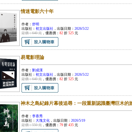
情迷電影六十年
作者：
舒明
出版社：
初文出版社
，出版日期：
2026/5/22
定價：640 元
，優惠價：
82
折
525
元
易電影理論
作者：
劉成漢
出版社：
初文出版社
，出版日期：
2026/5/22
定價：640 元
，優惠價：
82
折
525
元
神木之島紀錄片幕後追尋：一段重新認識臺灣巨木的
作者：
李香秀
出版社：
大塊文化
，出版日期：
2026/5/19
定價：550 元
，優惠價：
79
折
435
元