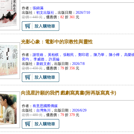
作者：
張錦滿
出版社：
初文出版社
，出版日期：
2026/7/10
定價：440 元
，優惠價：
82
折
361
元
光影心象：電影中的宗教性與靈性
作者：
謝世維， 黃柏棋， 張毅民， 鄭印君， 陳乃華， 陳小樺， 高榮禧
奕均， 李威德， 許原綸
出版社：
新銳文創
，出版日期：
2026/7/8
定價：450 元
，優惠價：
79
折
356
元
向流星許願的我們 戲劇寫真書(附再版寫真卡)
作者：
有意思國際傳媒
出版社：
台灣角川
，出版日期：
2026/6/29
定價：480 元
，優惠價：
79
折
379
元