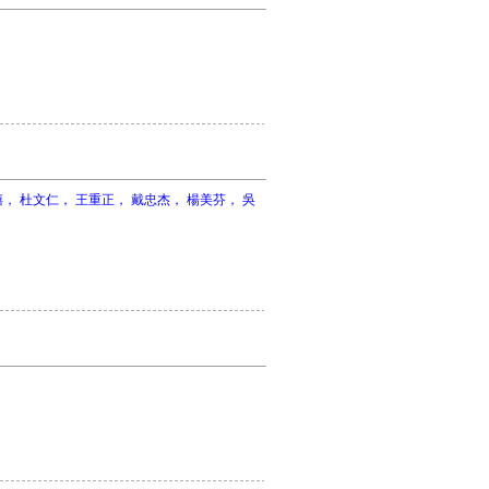
， 杜文仁， 王重正， 戴忠杰， 楊美芬， 吳