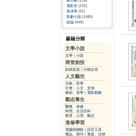
舞台劇
(119)
電影史
(232)
表演學
(52)
影劇小說
(1480)
綜論
(448)
文學小說
文學
｜
小說
商管創投
財經投資
｜
行銷企管
人文藝坊
宗教、哲學
社會、人文、史地
藝術、美學
｜
電影戲劇
勵志養生
醫療、保健
料理、生活百科
教育、心理、勵志
進修學習
電腦與網路
｜
語言工具
雜誌、期刊
｜
軍政、法律