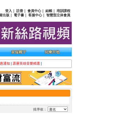
登入
｜
註冊
｜
會員中心
｜
結帳
｜
培訓課程
資出版
｜
電子書
｜
客服中心
｜
智慧型立体會員
惠通知
|
霹靂英雄音樂精選
|
排序依：