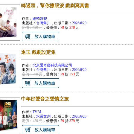
轉過頭，幫你擦眼淚 戲劇寫真書
作者：
踢帕娛樂
出版社：
台灣角川
，出版日期：
2026/6/29
定價：480 元
，優惠價：
79
折
379
元
逐玉 戲劇設定集
作者：
北京愛奇藝科技有限公司
出版社：
台灣角川
，出版日期：
2026/6/29
定價：700 元
，優惠價：
79
折
553
元
中年好聲音之聲情之旅
作者：
TVBI
出版社：
水靈文創
，出版日期：
2026/6/23
定價：480 元
，優惠價：
79
折
379
元