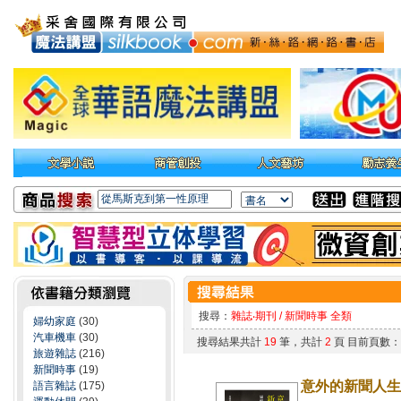
搜尋：
雜誌‧期刊 / 新聞時事 全類
婦幼家庭
(30)
汽車機車
(30)
搜尋結果共計
19
筆，共計
2
頁 目前頁數
旅遊雜誌
(216)
新聞時事
(19)
意外的新聞人生 
語言雜誌
(175)