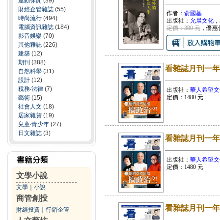
運動休閒
(39)
財經企管雜誌
(55)
作者：
俞國基
時尚流行
(494)
出版社：
允晨文化
，
電腦資訊雜誌
(184)
定價：380 元
，優惠
影音娛樂
(70)
其他雜誌
(226)
建築
(12)
期刊
(388)
看雜誌月刊一年(新
自然科學
(31)
設計
(12)
稅務‧法律
(7)
出版社：
華人希望文
定價：
1480
元
藝術
(15)
社會人文
(18)
居家雜貨
(19)
兒童‧青少年
(27)
日文雜誌
(3)
看雜誌月刊一年(續
出版社：
華人希望文
定價：
1480
元
文學小說
文學
｜
小說
商管創投
看雜誌月刊一年
財經投資
｜
行銷企管