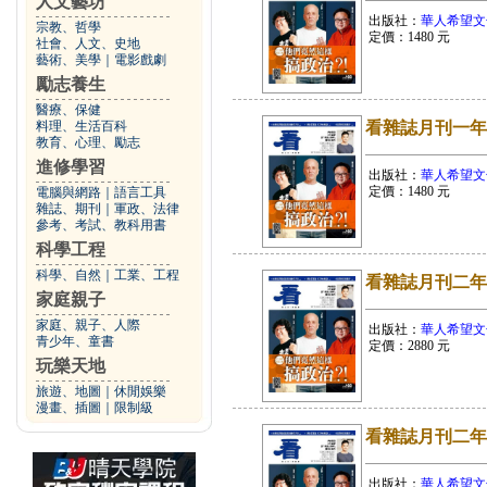
人文藝坊
出版社：
華人希望文
宗教、哲學
定價：
1480
元
社會、人文、史地
藝術、美學
｜
電影戲劇
勵志養生
醫療、保健
料理、生活百科
看雜誌月刊一年
教育、心理、勵志
進修學習
出版社：
華人希望文
定價：
1480
元
電腦與網路
｜
語言工具
雜誌、期刊
｜
軍政、法律
參考、考試、教科用書
科學工程
科學、自然
｜
工業、工程
看雜誌月刊二年(新
家庭親子
家庭、親子、人際
出版社：
華人希望文
青少年、童書
定價：
2880
元
玩樂天地
旅遊、地圖
｜
休閒娛樂
漫畫、插圖
｜
限制級
看雜誌月刊二年(續
出版社：
華人希望文