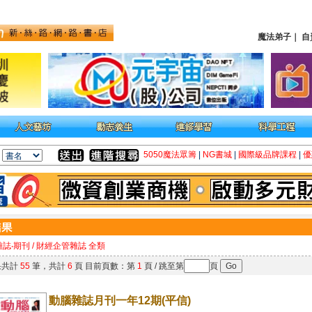
魔法弟子
｜
自
5050魔法眾籌
|
NG書城
|
國際級品牌課程
|
優
雜誌‧期刊 / 財經企管雜誌 全類
果共計
55
筆，共計
6
頁 目前頁數：第
1
頁 / 跳至第
頁
動腦雜誌月刊一年12期(平信)