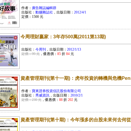
作者：
廣告雜誌編輯群
出版社：
動腦雜誌社
，出版日期：
2012/4/1
定價：
1500
元
今周理財贏家：3年存500萬(2011第13期)
出版社：
今周刊
，出版日期：
2012/1/13
定價：99 元
，優惠價：
85
折
84
元
資產管理期刊(第十一期)：虎年投資的轉機與危機Pension &
作者：
寶來證券投資信託股份有限公司
出版社：
秀威資訊
，出版日期：
2010/2/1
定價：230 元
，優惠價：
88
折
202
元
資產管理期刊(第十期)：今年漲多的台股未來何去何從？Pensi