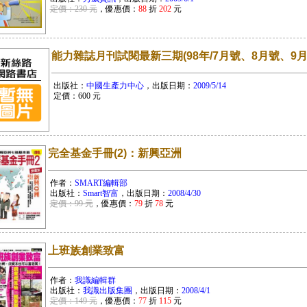
定價：230 元
，優惠價：
88
折
202
元
能力雜誌月刊試閱最新三期(98年/7月號、8月號、9月
出版社：
中國生產力中心
，出版日期：
2009/5/14
定價：
600
元
完全基金手冊(2)：新興亞洲
作者：
SMART編輯部
出版社：
Smart智富
，出版日期：
2008/4/30
定價：99 元
，優惠價：
79
折
78
元
上班族創業致富
作者：
我識編輯群
出版社：
我識出版集團
，出版日期：
2008/4/1
定價：149 元
，優惠價：
77
折
115
元