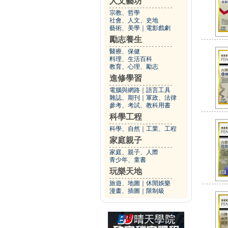
人文藝坊
宗教、哲學
社會、人文、史地
藝術、美學
｜
電影戲劇
勵志養生
醫療、保健
料理、生活百科
教育、心理、勵志
進修學習
電腦與網路
｜
語言工具
雜誌、期刊
｜
軍政、法律
參考、考試、教科用書
科學工程
科學、自然
｜
工業、工程
家庭親子
家庭、親子、人際
青少年、童書
玩樂天地
旅遊、地圖
｜
休閒娛樂
漫畫、插圖
｜
限制級