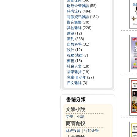
運動休閒
(39)
財經企管雜誌
(55)
時尚流行
(494)
電腦資訊雜誌
(184)
影音娛樂
(70)
其他雜誌
(226)
建築
(12)
期刊
(388)
自然科學
(31)
設計
(12)
稅務‧法律
(7)
藝術
(15)
社會人文
(18)
居家雜貨
(19)
兒童‧青少年
(27)
日文雜誌
(3)
文學小說
文學
｜
小說
商管創投
財經投資
｜
行銷企管