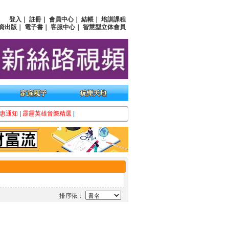
登入
｜
註冊
｜
會員中心
｜
結帳
｜
培訓課程
資出版
｜
電子書
｜
客服中心
｜
智慧型立体會員
惠通知
|
霹靂英雄音樂精選
|
排序依：