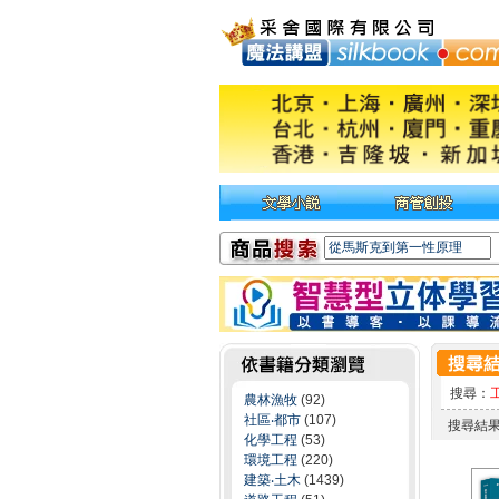
搜尋：
農林漁牧
(92)
社區‧都市
(107)
搜尋結
化學工程
(53)
環境工程
(220)
建築‧土木
(1439)