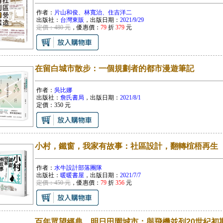
作者：
片山和俊、林寬治、住吉洋二
出版社：
台灣東販
，出版日期：
2021/9/29
定價：480 元
，優惠價：
79
折
379
元
在留白城市散步：一個規劃者的都市漫遊筆記
作者：
吳比娜
出版社：
詹氏書局
，出版日期：
2021/8/1
定價：
350
元
小村，鐵窗，我家有故事：社區設計，翻轉椬梧再生
作者：
水牛設計部落團隊
出版社：
暖暖書屋
，出版日期：
2021/7/7
定價：450 元
，優惠價：
79
折
356
元
百年眾望經典．明日田園城市：與飛機並列20世紀初