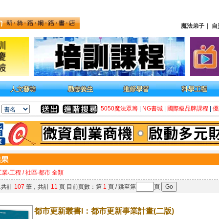
魔法弟子
｜
自
5050魔法眾籌
|
NG書城
|
國際級品牌課程
|
優
工業‧工程 / 社區‧都市 全類
果共計
107
筆，共計
11
頁 目前頁數：第
1
頁 / 跳至第
頁
都市更新叢書I：都市更新事業計畫(二版)