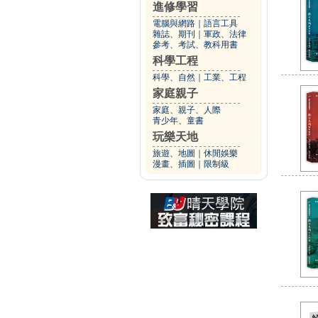
進修學習
電腦與網路
｜
語言工具
雜誌、期刊
｜
軍政、法律
參考、考試、教科用書
科學工程
科學、自然
｜
工業、工程
家庭親子
家庭、親子、人際
青少年、童書
玩樂天地
旅遊、地圖
｜
休閒娛樂
漫畫、插圖
｜
限制級