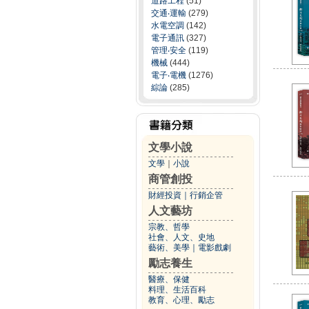
道路工程
(51)
交通‧運輸
(279)
水電空調
(142)
電子通訊
(327)
管理‧安全
(119)
機械
(444)
電子‧電機
(1276)
綜論
(285)
文學小說
文學
｜
小說
商管創投
財經投資
｜
行銷企管
人文藝坊
宗教、哲學
社會、人文、史地
藝術、美學
｜
電影戲劇
勵志養生
醫療、保健
料理、生活百科
教育、心理、勵志