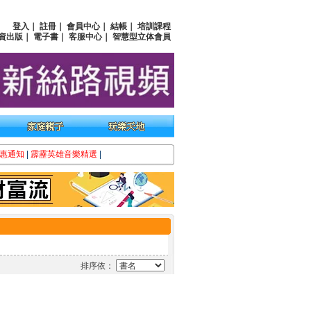
登入
｜
註冊
｜
會員中心
｜
結帳
｜
培訓課程
資出版
｜
電子書
｜
客服中心
｜
智慧型立体會員
惠通知
|
霹靂英雄音樂精選
|
排序依：