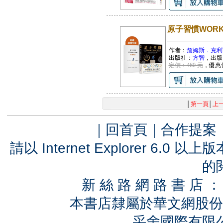
原子習慣WOR
作者：
詹姆斯．克利
出版社：
方智
，出版
定價：460 元
，優惠
│
第一頁
│
上
｜
回首頁
｜
合作提案
請以 Internet Explorer 6.
的
新 絲 路 網 路 書 
本書店隸屬於華文網股份
采舍國際有限公司