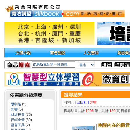
搜尋：
[ 出版社 ]
方智
限制級
(5)
套書
(5)
搜尋結果共計
1296
筆，共計
130
頁 目前
財經投資
(76)
行銷企管
(89)
喚醒內在的觀音
語言工具
(2)