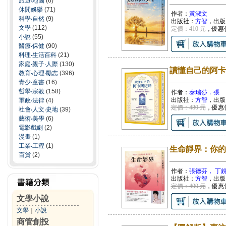
旅遊‧地圖
(6)
休閒娛樂
(71)
作者：
黃淑文
科學‧自然
(9)
出版社：
方智
，出版
文學
(112)
定價：410 元
，優惠
小說
(55)
醫療‧保健
(90)
料理‧生活百科
(21)
家庭‧親子‧人際
(130)
讀懂自己的阿卡
教育‧心理‧勵志
(396)
青少‧童書
(16)
哲學‧宗教
(158)
作者：
泰瑞莎．張
出版社：
方智
，出版
軍政‧法律
(4)
定價：480 元
，優惠
社會‧人文‧史地
(39)
藝術‧美學
(6)
電影戲劇
(2)
漫畫
(1)
工業‧工程
(1)
生命靜界：你的
百貨
(2)
作者：
張德芬， 丁
出版社：
方智
，出版
定價：400 元
，優惠
文學小說
文學
｜
小說
商管創投