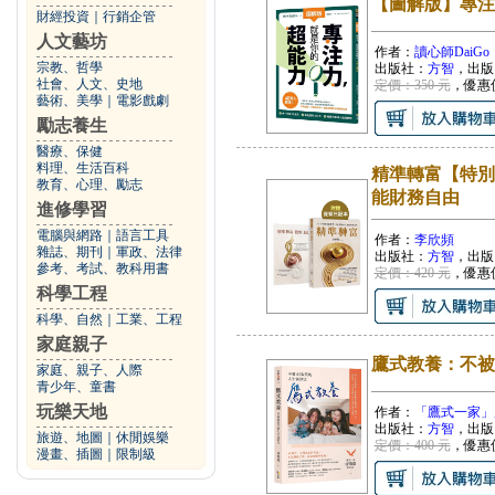
【圖解版】專注
財經投資
｜
行銷企管
人文藝坊
作者：
讀心師DaiGo
宗教、哲學
出版社：
方智
，出版
社會、人文、史地
定價：350 元
，優惠
藝術、美學
｜
電影戲劇
勵志養生
醫療、保健
料理、生活百科
精準轉富【特別
教育、心理、勵志
能財務自由
進修學習
電腦與網路
｜
語言工具
作者：
李欣頻
雜誌、期刊
｜
軍政、法律
出版社：
方智
，出版
參考、考試、教科用書
定價：420 元
，優惠
科學工程
科學、自然
｜
工業、工程
家庭親子
鷹式教養：不被
家庭、親子、人際
青少年、童書
玩樂天地
作者：
「鷹式一家」康海
出版社：
方智
，出版
旅遊、地圖
｜
休閒娛樂
定價：400 元
，優惠
漫畫、插圖
｜
限制級