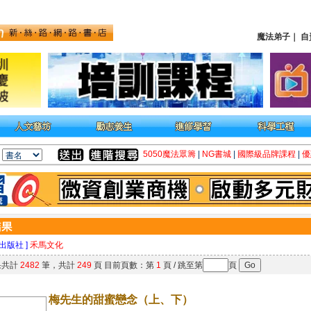
魔法弟子
｜
自
5050魔法眾籌
|
NG書城
|
國際級品牌課程
|
優
 出版社 ]
禾馬文化
果共計
2482
筆，共計
249
頁 目前頁數：第
1
頁 / 跳至第
頁
梅先生的甜蜜戀念（上、下）