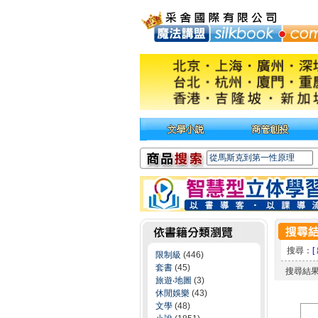
搜尋：
[
限制級
(446)
套書
(45)
搜尋結
旅遊‧地圖
(3)
休閒娛樂
(43)
文學
(48)