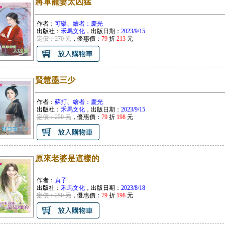
將軍寵妻太凶猛
作者：
可樂、繪者：慶光
出版社：
禾馬文化
，出版日期：
2023/9/15
定價：270 元
，優惠價：
79
折
213
元
賢慧墨三少
作者：
蘇打、繪者：慶光
出版社：
禾馬文化
，出版日期：
2023/9/15
定價：250 元
，優惠價：
79
折
198
元
原來老婆是這樣的
作者：
貞子
出版社：
禾馬文化
，出版日期：
2023/8/18
定價：250 元
，優惠價：
79
折
198
元