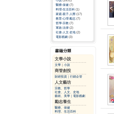
小說
(1851)
醫療‧保健
(7)
料理‧生活百科
(1)
家庭‧親子‧人際
(17)
教育‧心理‧勵志
(7)
哲學‧宗教
(7)
軍政‧法律
(2)
社會‧人文‧史地
(2)
電影戲劇
(3)
文學小說
文學
｜
小說
商管創投
財經投資
｜
行銷企管
人文藝坊
宗教、哲學
社會、人文、史地
藝術、美學
｜
電影戲劇
勵志養生
醫療、保健
料理、生活百科