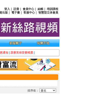
登入
｜
註冊
｜
會員中心
｜
結帳
｜
培訓課程
資出版
｜
電子書
｜
客服中心
｜
智慧型立体會員
惠通知
|
霹靂英雄音樂精選
|
排序依：