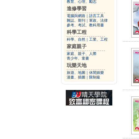
教育、心理、勵志
進修學習
電腦與網路
｜
語言工具
雜誌、期刊
｜
軍政、法律
參考、考試、教科用書
科學工程
科學、自然
｜
工業、工程
家庭親子
家庭、親子、人際
青少年、童書
玩樂天地
旅遊、地圖
｜
休閒娛樂
漫畫、插圖
｜
限制級