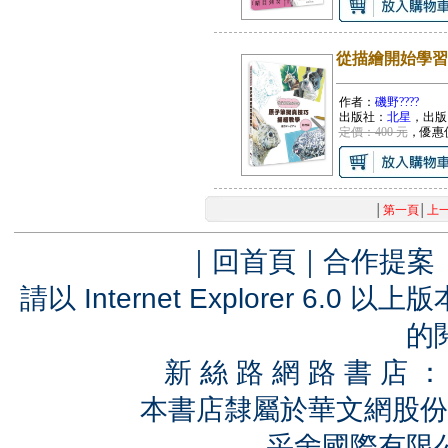
從描繪開始學習
作者：
磯野????
出版社：
北星
，出版
定價：400 元
，優惠
│
第一頁
│
上
｜
回首頁
｜
合作提案
請以 Internet Explorer 6.
的
新 絲 路 網 路 書 
本書店隸屬於華文網股份
采舍國際有限公司