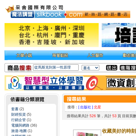
搜尋：
[ 出版社 ]
北星
套書
(2)
財經投資
(5)
搜尋結果共計
526
筆，共計
53
頁 目前頁
行銷企管
(1)
電腦與網路
(36)
收藏美好的時刻 
旅遊‧地圖
(1)