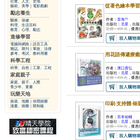
社會、人文、史地
從著色繪本學習
藝術、美學
｜
電影戲劇
勵志養生
作者：
音海??
醫療、保健
出版社：
北星
，出版
料理、生活百科
定價：400 元
，優惠
教育、心理、勵志
進修學習
電腦與網路
｜
語言工具
雜誌、期刊
｜
軍政、法律
參考、考試、教科用書
用花語傳遞療癒
科學工程
科學、自然
｜
工業、工程
作者：
濱口貴弘
出版社：
北星
，出版
家庭親子
定價：450 元
，優惠
家庭、親子、人際
青少年、童書
玩樂天地
旅遊、地圖
｜
休閒娛樂
印刷‧支持體‧裱
漫畫、插圖
｜
限制級
作者：
宮本祐輔
出版社：
北星
，出版
定價：550 元
，優惠