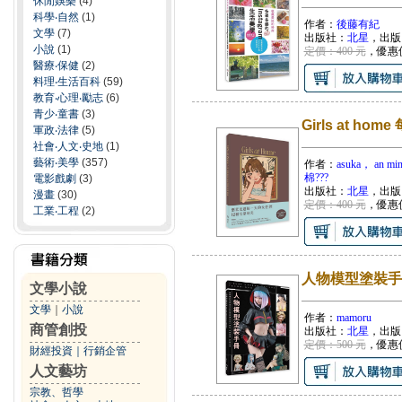
休閒娛樂
(4)
科學‧自然
(1)
作者：
後藤有紀
文學
(7)
出版社：
北星
，出版
小說
(1)
定價：400 元
，優惠
醫療‧保健
(2)
料理‧生活百科
(59)
教育‧心理‧勵志
(6)
青少‧童書
(3)
Girls at 
軍政‧法律
(5)
社會‧人文‧史地
(1)
藝術‧美學
(357)
作者：
asuka， an 
棉???
電影戲劇
(3)
出版社：
北星
，出版
漫畫
(30)
定價：400 元
，優惠
工業‧工程
(2)
人物模型塗裝手
文學小說
文學
｜
小說
作者：
mamoru
商管創投
出版社：
北星
，出版
定價：500 元
，優惠
財經投資
｜
行銷企管
人文藝坊
宗教、哲學