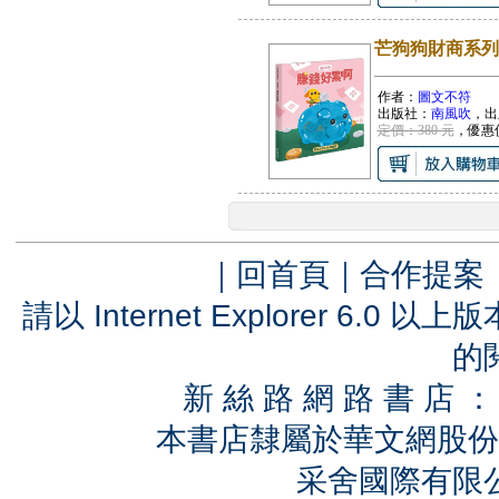
芒狗狗財商系列
作者：
圖文不符
出版社：
南風吹
，出
定價：380 元
，優惠
｜
回首頁
｜
合作提案
請以 Internet Explorer 6.
的
新 絲 路 網 路 書 
本書店隸屬於華文網股份
采舍國際有限公司