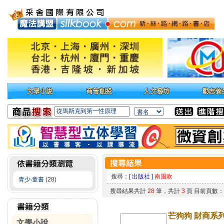
搜尋：
[ 出版社 ]
南風吹
青少‧童書
(28)
搜尋結果共計
28
筆，共計
3
頁 目前頁數
芒狗狗 財商系
文學小說