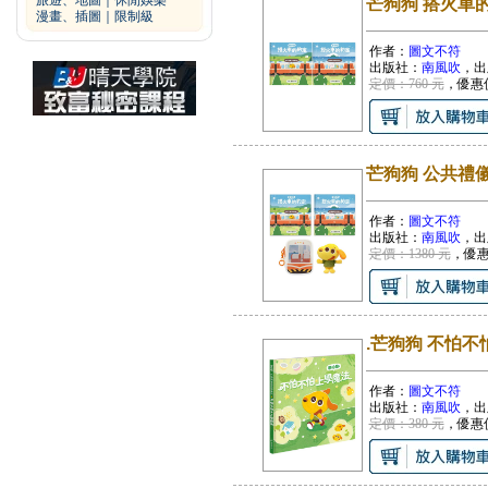
旅遊、地圖
｜
休閒娛樂
芒狗狗 搭火車
漫畫、插圖
｜
限制級
作者：
圖文不符
出版社：
南風吹
，出
定價：760 元
，優惠
芒狗狗 公共禮
作者：
圖文不符
出版社：
南風吹
，出
定價：1380 元
，優
.芒狗狗 不怕
作者：
圖文不符
出版社：
南風吹
，出
定價：380 元
，優惠