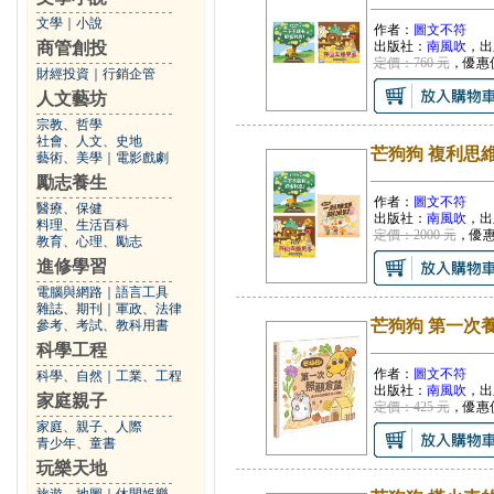
文學
｜
小說
作者：
圖文不符
商管創投
出版社：
南風吹
，出
定價：760 元
，優惠
財經投資
｜
行銷企管
人文藝坊
宗教、哲學
社會、人文、史地
芒狗狗 複利思
藝術、美學
｜
電影戲劇
勵志養生
作者：
圖文不符
醫療、保健
出版社：
南風吹
，出
料理、生活百科
定價：2000 元
，優
教育、心理、勵志
進修學習
電腦與網路
｜
語言工具
雜誌、期刊
｜
軍政、法律
芒狗狗 第一次
參考、考試、教科用書
科學工程
作者：
圖文不符
科學、自然
｜
工業、工程
出版社：
南風吹
，出
家庭親子
定價：425 元
，優惠
家庭、親子、人際
青少年、童書
玩樂天地