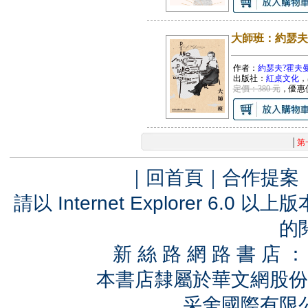
大師班：約瑟夫
作者：
約瑟夫?霍夫
出版社：
紅桌文化
，
定價：380 元
，優惠
│
第
｜
回首頁
｜
合作提案
請以 Internet Explorer 6.
的
新 絲 路 網 路 書 
本書店隸屬於華文網股份
采舍國際有限公司