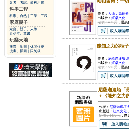
帕帕吉傳：一切
參考、考試、教科用書
科學工程
作者：
大衛．高德曼
科學、自然
｜
工業、工程
出版社：
紅桌文化
，
家庭親子
定價：400 元
，優惠
家庭、親子、人際
青少年、童書
玩樂天地
能知之力的種子
旅遊、地圖
｜
休閒娛樂
漫畫、插圖
｜
限制級
作者：
尼薩迦達塔·
出版社：
紅桌文化
，
定價：550 元
，優惠
尼薩迦達塔「
＋《能知之力
作者：
尼薩迦達塔·
出版社：
紅桌文化
定價：1470 元
，優