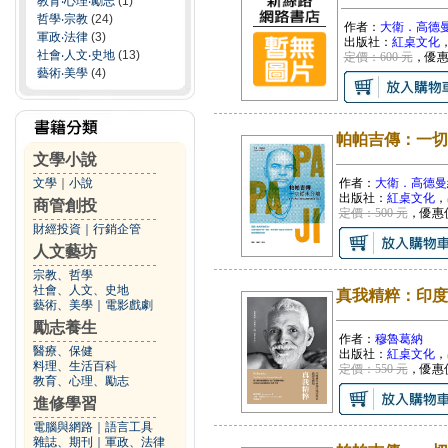
教育‧心理‧勵志
(1)
哲學‧宗教
(24)
作者：
大衛．高德
軍政‧法律
(3)
出版社：
紅桌文化
社會‧人文‧史地
(13)
定價：600 元
，優
藝術‧美學
(4)
帕帕吉傳：一切
文學小說
文學
｜
小說
作者：
大衛．高德曼
出版社：
紅桌文化
，
商管創投
定價：500 元
，優惠
財經投資
｜
行銷企管
人文藝坊
宗教、哲學
社會、人文、史地
真我精粹：印度
藝術、美學
｜
電影戲劇
勵志養生
作者：
穆魯葛納
醫療、保健
出版社：
紅桌文化
，
料理、生活百科
定價：550 元
，優惠
教育、心理、勵志
進修學習
電腦與網路
｜
語言工具
雜誌、期刊
｜
軍政、法律