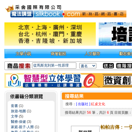
搜尋：
[ 出版社 ]
紅桌文化
套書
(1)
旅遊‧地圖
(1)
搜尋結果共計
56
筆，共計
6
頁 目前頁數
文學
(5)
醫療‧保健
(3)
帕帕吉傳：一
家庭‧親子‧人際
(1)