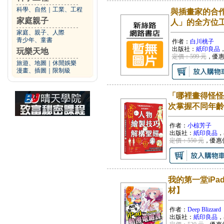
科學、自然
｜
工業、工程
與插畫家的合
家庭親子
人」的全方位
家庭、親子、人際
青少年、童書
作者：
白川桃子
出版社：
紙印良品
玩樂天地
定價：599 元
，優
旅遊、地圖
｜
休閒娛樂
漫畫、插圖
｜
限制級
「哪裡畫得怪怪
次掌握不同年齡
作者：
小椋芳子
出版社：
紙印良品
，
定價：550 元
，優惠
我的第一堂iPa
材】
作者：
Deep Blizzard
出版社：
紙印良品
，