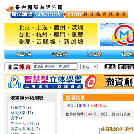
搜尋：
[ 出版社 ]
紙印良品
行銷企管
(2)
休閒娛樂
(11)
搜尋結果共計
44
筆，共計
5
頁 目前頁數
文學
(1)
料理‧生活百科
(2)
住在我心裡的怪
教育‧心理‧勵志
(3)