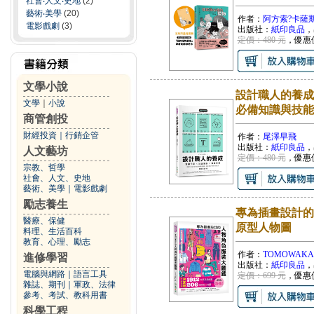
社會‧人文‧史地
(2)
藝術‧美學
(20)
作者：
阿方索?卡薩
電影戲劇
(3)
出版社：
紙印良品
，
定價：480 元
，優惠
文學小說
設計職人的養成
文學
｜
小說
必備知識與技能
商管創投
財經投資
｜
行銷企管
作者：
尾澤早飛
出版社：
紙印良品
，
人文藝坊
定價：480 元
，優惠
宗教、哲學
社會、人文、史地
藝術、美學
｜
電影戲劇
勵志養生
專為插畫設計的
醫療、保健
原型人物圖
料理、生活百科
教育、心理、勵志
作者：
TOMOWAKA、
進修學習
出版社：
紙印良品
，
電腦與網路
｜
語言工具
定價：699 元
，優惠
雜誌、期刊
｜
軍政、法律
參考、考試、教科用書
科學工程