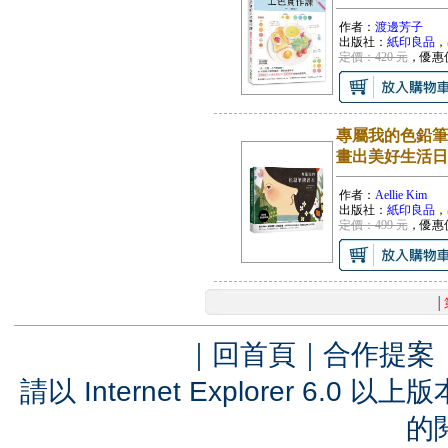
作者：
渡邊芳子
出版社：
紙印良品
，
定價：420 元
，優惠
專屬我的色鉛筆
畫出美好生活日
作者：
Aellie Kim
出版社：
紙印良品
，
定價：499 元
，優惠
│
｜
回首頁
｜
合作提案
請以 Internet Explorer 6.
的