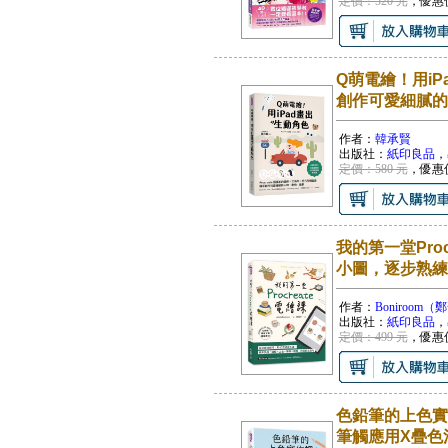
定價：520 元
，優惠
Q萌電繪！用iP
創作可愛細膩的
作者：
韓承賢
出版社：
紙印良品
，
定價：580 元
，優惠
我的第一堂Pro
小圖，逐步熟練
作者：
Boniroom
出版社：
紙印良品
，
定價：499 元
，優惠
色鉛筆的上色實
筆觸應用X疊色