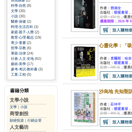
休閒娛樂
(2)
科學‧自然
(8)
作者：
鄧湘全
文學
(30)
出版社：
暖暖書屋
，
小說
(30)
定價：450 元
，優惠
優惠期限：2026 年 8
醫療‧保健
(2)
料理‧生活百科
(3)
家庭‧親子‧人際
(2)
教育‧心理‧勵志
(19)
青少‧童書
(2)
心靈化學：「吸
哲學‧宗教
(6)
軍政‧法律
(24)
作者：
查爾斯．哈奈爾(Ch
社會‧人文‧史地
(62)
出版社：
暖暖書屋
，
藝術‧美學
(17)
定價：500 元
，優惠
參考‧考試‧教科書
(3)
工業‧工程
(5)
沙烏地 先知聖
文學小說
作者：
莊仲平
文學
｜
小說
出版社：
暖暖書屋
，
商管創投
定價：400 元
，優惠
財經投資
｜
行銷企管
人文藝坊