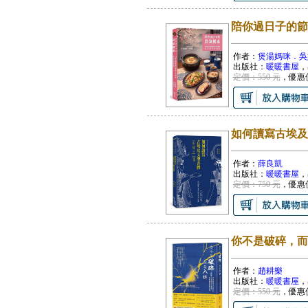
陪你過日子的節
作者：
煲湯媽咪．吳
出版社：
暖暖書屋
，
定價：550 元
，優惠
如何讀寫古埃及
作者：
薛良凱
出版社：
暖暖書屋
，
定價：750 元
，優惠
你不是破碎，而
作者：
趙耕樂
出版社：
暖暖書屋
，
定價：550 元
，優惠