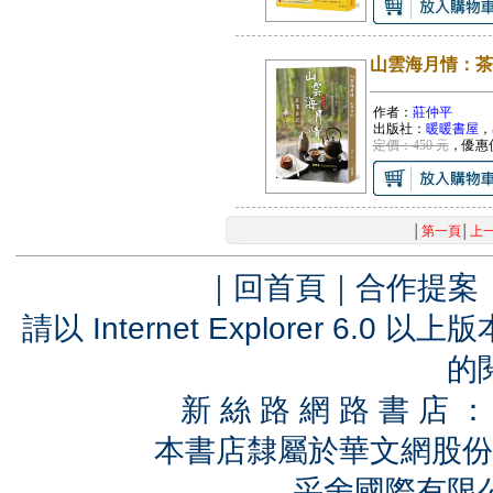
山雲海月情：茶
作者：
莊仲平
出版社：
暖暖書屋
，
定價：450 元
，優惠
│
第一頁
│
上
｜
回首頁
｜
合作提案
請以 Internet Explorer 6.
的
新 絲 路 網 路 書 
本書店隸屬於華文網股份
采舍國際有限公司