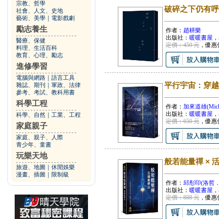
宗教、哲學
破碎之下仍有呼
社會、人文、史地
藝術、美學
｜
電影戲劇
勵志養生
作者：
趙耕樂
出版社：
暖暖書屋
，
醫療、保健
定價：450 元
，優惠
料理、生活百科
教育、心理、勵志
進修學習
電腦與網路
｜
語言工具
平行宇宙：穿越
雜誌、期刊
｜
軍政、法律
參考、考試、教科用書
科學工程
作者：
加來道雄(Michi
出版社：
暖暖書屋
，
科學、自然
｜
工業、工程
定價：650 元
，優惠
家庭親子
家庭、親子、人際
青少年、童書
玩樂天地
般若能量禪 ×
旅遊、地圖
｜
休閒娛樂
漫畫、插圖
｜
限制級
作者：
邱彤印(洛哲．
出版社：
暖暖書屋
，
定價：888 元
，優惠