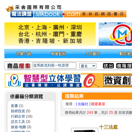
搜尋：
[ 出版社 ]
暖暖書屋
套書
(1)
財經投資
(5)
搜尋結果共計
243
筆，共計
25
頁 目前頁
行銷企管
(16)
語言工具
(3)
十三法庭
旅遊‧地圖
(3)