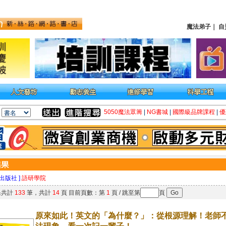
魔法弟子
｜
自
5050魔法眾籌
|
NG書城
|
國際級品牌課程
|
優
 出版社 ]
語研學院
果共計
133
筆，共計
14
頁 目前頁數：第
1
頁 / 跳至第
頁
原來如此！英文的「為什麼？」：從根源理解！老師