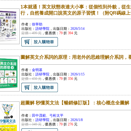
1本就通！英文狀態表達大小事：從個性到外貌，從
行，自然養成開口說英文的原子習慣！（附QR碼線上
作者：
徐寧助
出版社：
語研學院
，出版日期：
2026/5/14
定價：499 元
，優惠價：
79
折
394
元
圖解英文介系詞的原理：用老外的思維理解介系詞，
作者：
金明基
出版社：
語研學院
，出版日期：
2026/1/15
定價：450 元
，優惠價：
79
折
356
元
超圖解 秒懂英文法【暢銷修訂版】：核心概念全圖解
作者：
田中茂範、弓桁太平
出版社：
語研學院
，出版日期：
2026/1/8
定價：349 元
，優惠價：
79
折
276
元