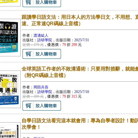
跟讀學日語文法：用日本人的方法學日文，不用想、
速、正常速QR碼線上音檔）
作者：
渡邊紘人
出版社：
語研學院
，出版日期：
2025/7/31
定價：379 元
，優惠價：
79
折
299
元
全球英語工作者的不敗溝通術：只要用對措辭，就能
（附QR碼線上音檔）
作者：
岡田兵吾
出版社：
語研學院
，出版日期：
2025/7/10
定價：399 元
，優惠價：
79
折
315
元
自學日語文法看完這本就會用：專為自學者設計！動詞
次學會！