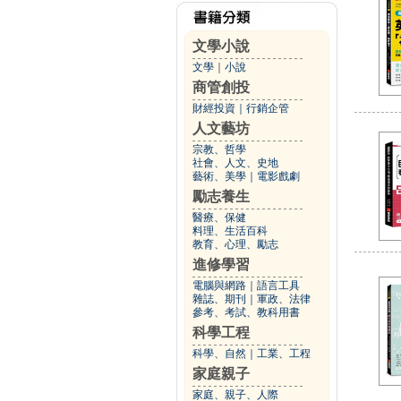
文學小說
文學
｜
小說
商管創投
財經投資
｜
行銷企管
人文藝坊
宗教、哲學
社會、人文、史地
藝術、美學
｜
電影戲劇
勵志養生
醫療、保健
料理、生活百科
教育、心理、勵志
進修學習
電腦與網路
｜
語言工具
雜誌、期刊
｜
軍政、法律
參考、考試、教科用書
科學工程
科學、自然
｜
工業、工程
家庭親子
家庭、親子、人際