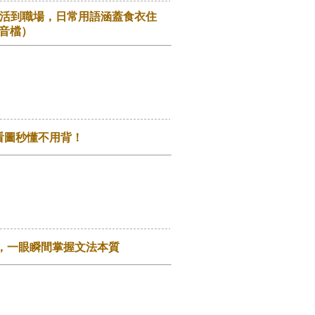
生活到職場，日常用語涵蓋食衣住
音檔）
看圖秒懂不用背！
，一眼瞬間掌握文法本質