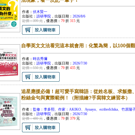
法現象，看一次記一輩子！
作者：
伏木賢一
出版社：
語研學院
，出版日期：
2026/8/6
定價：399 元
，優惠價：
79
折
315
元
自學英文文法看完這本就會用：化繁為簡，以100個
作者：
時吉秀彌
出版社：
語研學院
，出版日期：
2026/7/30
定價：550 元
，優惠價：
79
折
435
元
追星應援必備！超可愛手寫韓語：從姓名板、求飯撒
粉絲金句與實際範例！（附描繪?手寫韓文練習本）
作者：
監修：李多熙、作家：AKIKO、Ayuayu、ecribreIchika、竹原陽子
出版社：
語研學院
，出版日期：
2026/7/30
定價：480 元
，優惠價：
79
折
379
元