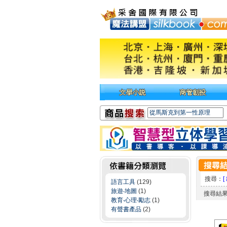
搜尋：
[
語言工具
(129)
旅遊‧地圖
(1)
搜尋結
教育‧心理‧勵志
(1)
有聲書產品
(2)