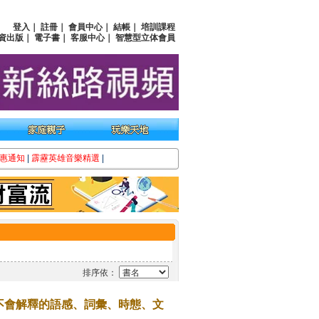
登入
｜
註冊
｜
會員中心
｜
結帳
｜
培訓課程
資出版
｜
電子書
｜
客服中心
｜
智慧型立体會員
惠通知
|
霹靂英雄音樂精選
|
排序依：
不會解釋的語感、詞彙、時態、文