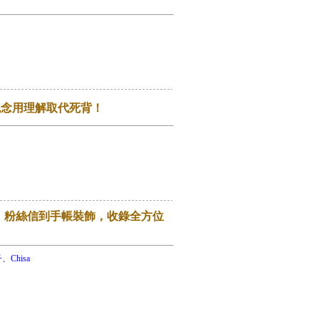
觀念用理解取代死背！
、粉絲信到手帳裝飾，收錄全方位
、Chisa