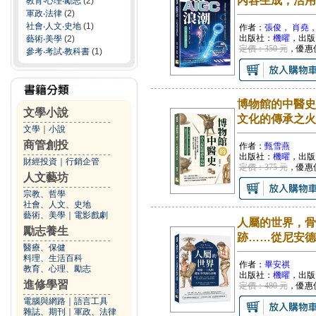
內容生成，活用Ch
教育‧心理‧勵志
(2)
軍政‧法律
(2)
社會‧人文‧史地
(1)
作者：
張俊， 肖堯，
出版社：
機曜
，出版
藝術‧美學
(2)
定價：350 元
，優惠
參考‧考試‧教科書
(1)
博物館的中醫史
文學小說
文化的傳承之火
文學
｜
小說
商管創投
作者：
甄雪燕
出版社：
機曜
，出版
財經投資
｜
行銷企管
定價：375 元
，優惠
人文藝坊
宗教、哲學
社會、人文、史地
藝術、美學
｜
電影戲劇
人屬的世界，骨
勵志養生
跡……從尼安德
醫療、保健
料理、生活百科
作者：
畢安祺
教育、心理、勵志
出版社：
機曜
，出版
進修學習
定價：480 元
，優惠
電腦與網路
｜
語言工具
雜誌、期刊
｜
軍政、法律