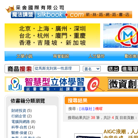
搜尋：
[ 出版社 ]
機曜
財經投資
(5)
行銷企管
(2)
搜尋結果共計
38
筆，共計
4
頁 目前頁數
電腦與網路
(8)
科學‧自然
(14)
AIGC浪潮，
醫療‧保健
(1)