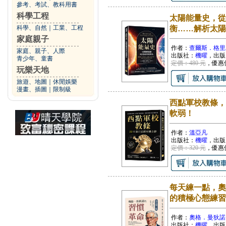
參考、考試、教科用書
科學工程
太陽能量史，從
科學、自然
｜
工業、工程
衡……解析太陽
家庭親子
作者：
查爾斯．格里
家庭、親子、人際
出版社：
機曜
，出版
青少年、童書
定價：480 元
，優惠
玩樂天地
旅遊、地圖
｜
休閒娛樂
漫畫、插圖
｜
限制級
西點軍校教條，
軟弱！
作者：
溫亞凡
出版社：
機曜
，出版
定價：320 元
，優惠
每天練一點，奧
的積極心態練習
作者：
奧格．曼狄諾
出版社：
機曜
，出版