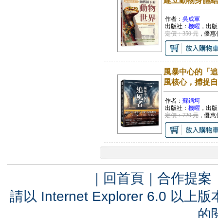
建立動物身體結
作者：
吳成軍
出版社：
機曜
，出版
定價：350 元
，優惠
風暴中心的「追
風核心，捕捉自
作者：
蘇鏑坷
出版社：
機曜
，出版
定價：720 元
，優惠
｜
回首頁
｜
合作提案
請以 Internet Explorer 6.
的