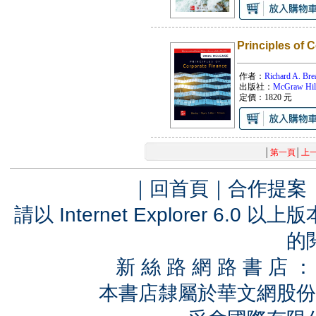
Principles of 
作者：
Richard A. Br
出版社：
McGraw Hil
定價：
1820
元
│
第一頁
│
上
｜
回首頁
｜
合作提案
請以 Internet Explorer 6.
的
新 絲 路 網 路 書 
本書店隸屬於華文網股份