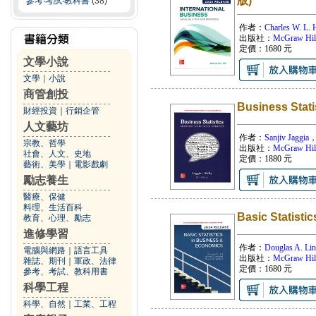
版)
參考‧考試‧教科書
(38)
作者：
Charles W. L. H
出版社：
McGraw Hil
定價：
1680
元
文學小說
文學
｜
小說
商管創投
Business Stat
財經投資
｜
行銷企管
人文藝坊
作者：
Sanjiv Jaggia，
宗教、哲學
出版社：
McGraw Hil
社會、人文、史地
定價：
1880
元
藝術、美學
｜
電影戲劇
勵志養生
醫療、保健
料理、生活百科
Basic Statist
教育、心理、勵志
進修學習
作者：
Douglas A. Li
電腦與網路
｜
語言工具
出版社：
McGraw Hil
雜誌、期刊
｜
軍政、法律
定價：
1680
元
參考、考試、教科用書
科學工程
科學、自然
｜
工業、工程