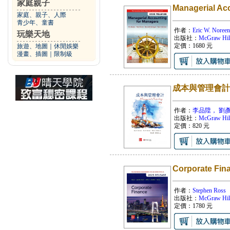
家庭親子
Managerial Ac
家庭、親子、人際
青少年、童書
作者：
Eric W. Noree
玩樂天地
出版社：
McGraw Hil
定價：
1680
元
旅遊、地圖
｜
休閒娛樂
漫畫、插圖
｜
限制級
成本與管理會計(Garr
作者：
李品陞， 劉
出版社：
McGraw Hil
定價：
820
元
Corporate Fin
作者：
Stephen Ross
出版社：
McGraw Hil
定價：
1780
元