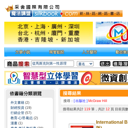
搜尋：
[ 出版社 ]
McGraw Hill
外文書籍
(2)
財經投資
(19)
搜尋結果共計
119
筆，共計
12
頁 目前頁
行銷企管
(57)
教育‧心理‧勵志
(2)
International 
漫畫
(1)