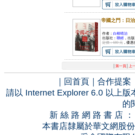
帝國之門：日治
作者：
白根晴治
出版社：
聯經
，出版
定價：680 元
，優惠
│
第一頁
│
上
｜
回首頁
｜
合作提案
請以 Internet Explorer 6.
的
新 絲 路 網 路 書 
本書店隸屬於華文網股份