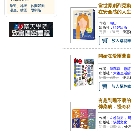
當世界劇烈晃動
旅遊、地圖
｜
休閒娛樂
漫畫、插圖
｜
限制級
在安全感的人生
作者：
晴山
出版社：
晴好出版
，
定價：420 元
，優惠
開始在愛爾蘭自
作者：
陳琬蓉、修訂
出版社：
太雅生活館
定價：390 元
，優惠
有趣到睡不著的
傳染病．怪奇科
作者：
左卷健男， 
出版社：
快樂文化
，
定價：2300 元
，優