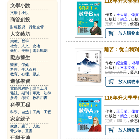
116年升大學
文學小說
文學
｜
小說
作者：
王天晴、偉賀
商管創投
出版社：
鶴立
，出版
定價：165 元
，優惠
財經投資
｜
行銷企管
人文藝坊
宗教、哲學
社會、人文、史地
離苦：從自我到
藝術、美學
｜
電影戲劇
勵志養生
作者：
紀金慶， 林
醫療、保健
出版社：
三采文化
，
料理、生活百科
定價：560 元
，優惠
教育、心理、勵志
進修學習
電腦與網路
｜
語言工具
雜誌、期刊
｜
軍政、法律
116年升大學
參考、考試、教科用書
科學工程
作者：
王天晴、偉賀
科學、自然
｜
工業、工程
出版社：
鶴立
，出版
家庭親子
定價：180 元
，優惠
家庭、親子、人際
青少年、童書
玩樂天地