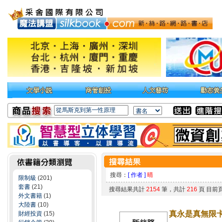
搜尋：
[ 作者 ]
晴
限制級
(201)
套書
(21)
搜尋結果共計
2154
筆，共計
216
頁 目前
外文書籍
(1)
大陸書
(10)
真永是真無限
財經投資
(15)