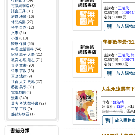
行銷企管
(39)
電腦與網路
(3)
主講者：
王晴天
語言工具
(81)
課程時間：
2030/11/
旅遊‧地圖
(16)
定價：
8000
元
休閒娛樂
(27)
科學‧自然
(12)
文學
(84)
小說
(818)
學測數學最低1
醫療‧保健
(55)
料理‧生活百科
(54)
家庭‧親子‧人際
(21)
主講者：
王晴天, 
課程時間：
2030/7/1
教育‧心理‧勵志
(71)
定價：
50980
元
青少‧童書
(90)
哲學‧宗教
(13)
軍政‧法律
(9)
社會‧人文‧史地
(27)
藝術‧美學
(31)
人生永遠還有下
電影戲劇
(4)
漫畫
(349)
作者：
鍾若晴
參考‧考試‧教科書
(92)
出版社：
時報
，出版
工業‧工程
(9)
定價：420 元
，優惠
熱銷好物區
(1)