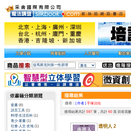
搜尋：
[ 作者 ]
手塚治虫
套書
(8)
語言工具
(1)
搜尋結果共計
597
筆，共計
60
頁 目前頁
料理‧生活百科
(1)
青少‧童書
(1)
透明人 2
社會‧人文‧史地
(1)