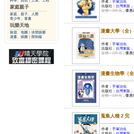
科學、自然
｜
工業、工程
作者：
手塚治虫
出版社：
台灣東販
，
家庭親子
定價：260 元
，優惠
家庭、親子、人際
青少年、童書
玩樂天地
漫畫大學（全）
旅遊、地圖
｜
休閒娛樂
漫畫、插圖
｜
限制級
作者：
手塚治虫
出版社：
台灣東販
，
定價：220 元
，優惠
漫畫生物學（全
作者：
手塚治虫
出版社：
台灣東販
，
定價：220 元
，優惠
蒐集人種 2 完
作者：
手塚治虫
出版社：
台灣東販
，