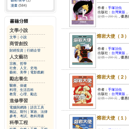
藝術‧美學
(1)
漫畫
(584)
作者：
手塚治虫
出版社：
台灣東販
，
定價：260 元
，優惠
文學小說
熔岩大使（３）
文學
｜
小說
商管創投
作者：
手塚治虫
財經投資
｜
行銷企管
出版社：
台灣東販
，
人文藝坊
定價：260 元
，優惠
宗教、哲學
社會、人文、史地
藝術、美學
｜
電影戲劇
熔岩大使（２）
勵志養生
醫療、保健
作者：
手塚治虫
料理、生活百科
出版社：
台灣東販
，
教育、心理、勵志
定價：260 元
，優惠
進修學習
電腦與網路
｜
語言工具
雜誌、期刊
｜
軍政、法律
參考、考試、教科用書
熔岩大使（１）
科學工程