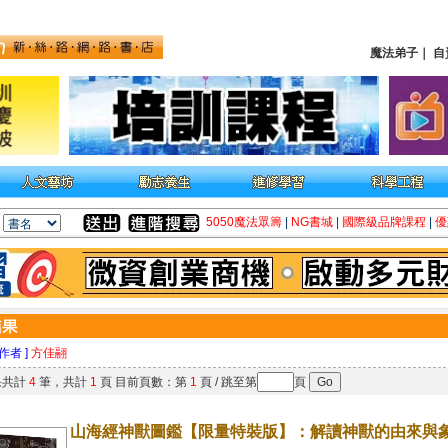
魔法弟子
｜
自
5050魔法眾籌
|
NG書城
|
國際級品牌課程
|
優
 作者 ]
方佳翮
果共計
4
筆，共計
1
頁 目前頁數：第
1
頁 / 跳至第
頁
山海經神獸圖鑑【限量特裝版】：解讀神獸的由來與