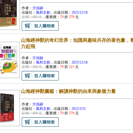
作者：
方佳翮
出版社：
風和文創
，出版日期：
2025/12/18
定價：480 元
，優惠價：
79
折
379
元
山海經神獸的奇幻世界：知識與趣味共存的著色畫，
力起飛
作者：
方佳翮
出版社：
風和文創
，出版日期：
2023/12/18
定價：280 元
，優惠價：
79
折
221
元
山海經神獸圖鑑：解讀神獸的由來與象徵力量
作者：
方佳翮
出版社：
風和文創
，出版日期：
2022/3/31
定價：480 元
，優惠價：
79
折
379
元