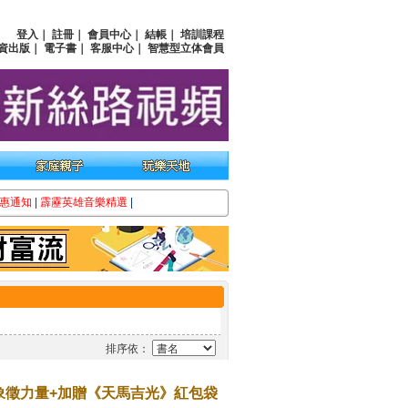
登入
｜
註冊
｜
會員中心
｜
結帳
｜
培訓課程
資出版
｜
電子書
｜
客服中心
｜
智慧型立体會員
惠通知
|
霹靂英雄音樂精選
|
排序依：
象徵力量+加贈《天馬吉光》紅包袋