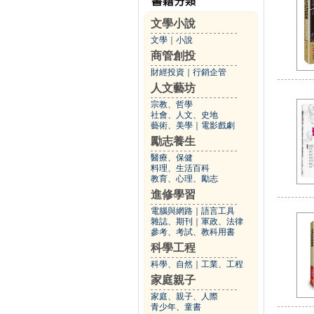
文學小說
文學
｜
小說
商管創投
財經投資
｜
行銷企管
人文藝坊
宗教、哲學
社會、人文、史地
藝術、美學
｜
電影戲劇
勵志養生
醫療、保健
料理、生活百科
教育、心理、勵志
進修學習
電腦與網路
｜
語言工具
雜誌、期刊
｜
軍政、法律
參考、考試、教科用書
科學工程
科學、自然
｜
工業、工程
家庭親子
家庭、親子、人際
青少年、童書