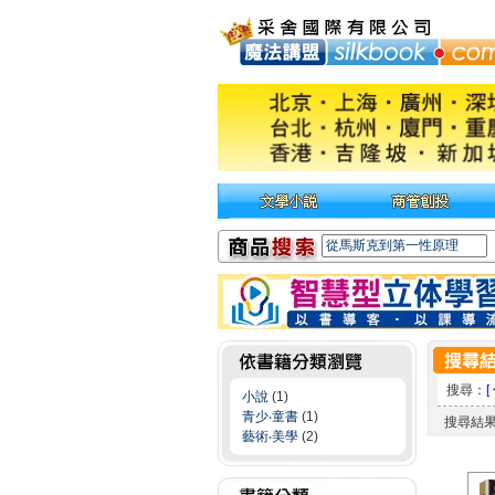
搜尋：
[
小說
(1)
青少‧童書
(1)
搜尋結
藝術‧美學
(2)