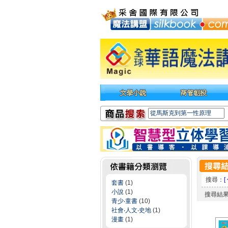
搜尋：
[
套書
(1)
小說
(1)
搜尋結
青少‧童書
(10)
社會‧人文‧史地
(1)
漫畫
(1)