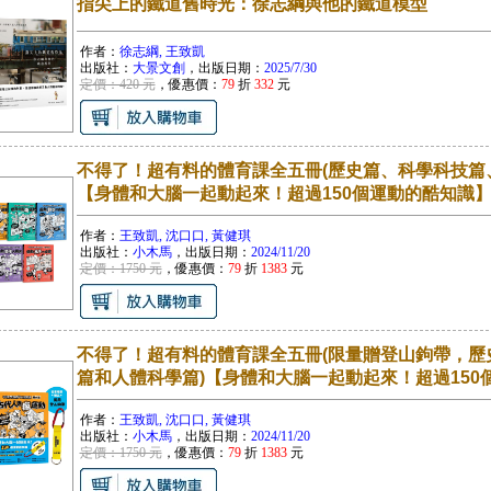
指尖上的鐵道舊時光：徐志綱與他的鐵道模型
作者：
徐志綱, 王致凱
出版社：
大景文創
，出版日期：
2025/7/30
定價：420 元
，優惠價：
79
折
332
元
不得了！超有料的體育課全五冊(歷史篇、科學科技篇
【身體和大腦一起動起來！超過150個運動的酷知識
作者：
王致凱, 沈口口, 黃健琪
出版社：
小木馬
，出版日期：
2024/11/20
定價：1750 元
，優惠價：
79
折
1383
元
不得了！超有料的體育課全五冊(限量贈登山鉤帶，歷
篇和人體科學篇)【身體和大腦一起動起來！超過150
作者：
王致凱, 沈口口, 黃健琪
出版社：
小木馬
，出版日期：
2024/11/20
定價：1750 元
，優惠價：
79
折
1383
元