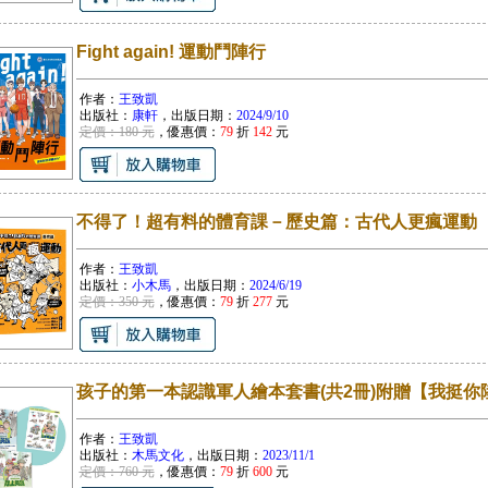
Fight again! 運動鬥陣行
作者：
王致凱
出版社：
康軒
，出版日期：
2024/9/10
定價：180 元
，優惠價：
79
折
142
元
不得了！超有料的體育課－歷史篇：古代人更瘋運動
作者：
王致凱
出版社：
小木馬
，出版日期：
2024/6/19
定價：350 元
，優惠價：
79
折
277
元
孩子的第一本認識軍人繪本套書(共2冊)附贈【我挺你
作者：
王致凱
出版社：
木馬文化
，出版日期：
2023/11/1
定價：760 元
，優惠價：
79
折
600
元