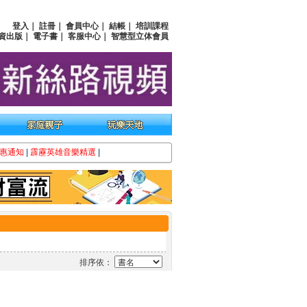
登入
｜
註冊
｜
會員中心
｜
結帳
｜
培訓課程
資出版
｜
電子書
｜
客服中心
｜
智慧型立体會員
惠通知
|
霹靂英雄音樂精選
|
排序依：