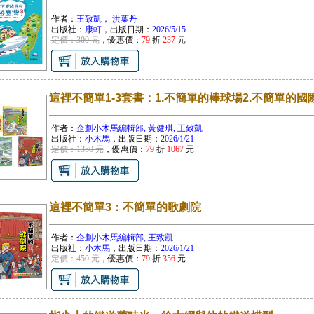
作者：
王致凱， 洪葉丹
出版社：
康軒
，出版日期：
2026/5/15
定價：300 元
，優惠價：
79
折
237
元
這裡不簡單1-3套書：1.不簡單的棒球場2.不簡單的國
作者：
企劃小木馬編輯部, 黃健琪, 王致凱
出版社：
小木馬
，出版日期：
2026/1/21
定價：1350 元
，優惠價：
79
折
1067
元
這裡不簡單3：不簡單的歌劇院
作者：
企劃小木馬編輯部, 王致凱
出版社：
小木馬
，出版日期：
2026/1/21
定價：450 元
，優惠價：
79
折
356
元