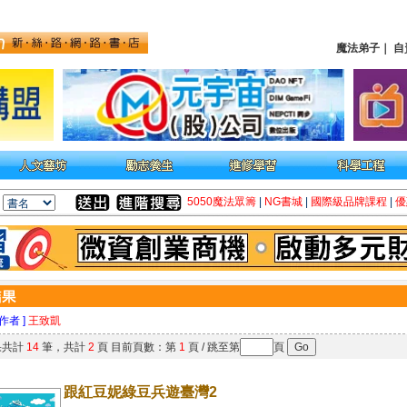
魔法弟子
｜
自
5050魔法眾籌
|
NG書城
|
國際級品牌課程
|
優
 作者 ]
王致凱
果共計
14
筆，共計
2
頁 目前頁數：第
1
頁 / 跳至第
頁
跟紅豆妮綠豆兵遊臺灣2