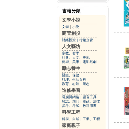
文學小說
文學
｜
小說
商管創投
財經投資
｜
行銷企管
人文藝坊
宗教、哲學
社會、人文、史地
藝術、美學
｜
電影戲劇
勵志養生
醫療、保健
料理、生活百科
教育、心理、勵志
進修學習
電腦與網路
｜
語言工具
雜誌、期刊
｜
軍政、法律
參考、考試、教科用書
科學工程
科學、自然
｜
工業、工程
家庭親子