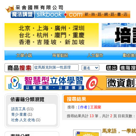
搜尋：
[ 作者 ]
王麗蘭
語言工具
(11)
青少‧童書
(1)
搜尋結果共計
13
筆，共計
2
頁 目前頁數
社會‧人文‧史地
(1)
馬來語，一學就上