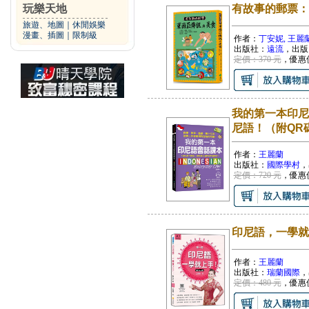
玩樂天地
有故事的郵票：
旅遊、地圖
｜
休閒娛樂
漫畫、插圖
｜
限制級
作者：
丁安妮, 王麗蘭
出版社：
遠流
，出版
定價：370 元
，優惠
我的第一本印尼
尼語！（附QR
作者：
王麗蘭
出版社：
國際學村
，
定價：720 元
，優惠
印尼語，一學就上
作者：
王麗蘭
出版社：
瑞蘭國際
，
定價：480 元
，優惠