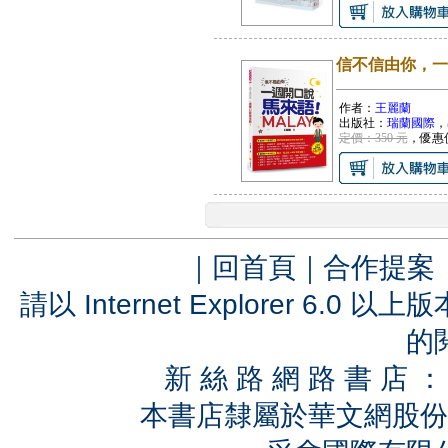
信不信由你，一
作者：
王麗蘭
出版社：
瑞蘭國際
，
定價：350 元
，優惠
｜
回首頁
｜
合作提案
請以 Internet Explorer 6.
的
新 絲 路 網 路 書 
本書店隸屬於華文網股份