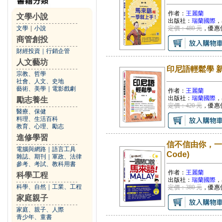
作者：
王麗蘭
文學小說
出版社：
瑞蘭國際
，
文學
｜
小說
定價：480 元
，優惠
商管創投
財經投資
｜
行銷企管
人文藝坊
印尼語輕鬆學 新
宗教、哲學
社會、人文、史地
藝術、美學
｜
電影戲劇
作者：
王麗蘭
出版社：
瑞蘭國際
，
勵志養生
定價：420 元
，優惠
醫療、保健
料理、生活百科
教育、心理、勵志
進修學習
信不信由你，一
電腦與網路
｜
語言工具
Code)
雜誌、期刊
｜
軍政、法律
參考、考試、教科用書
作者：
王麗蘭
科學工程
出版社：
瑞蘭國際
，
科學、自然
｜
工業、工程
定價：380 元
，優惠
家庭親子
家庭、親子、人際
青少年、童書