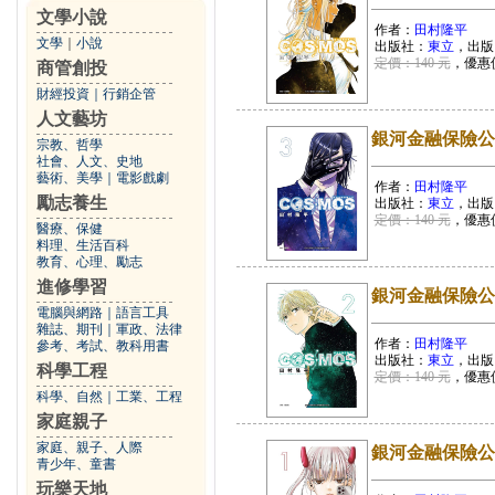
文學小說
作者：
田村隆平
文學
｜
小說
出版社：
東立
，出版
定價：140 元
，優惠
商管創投
財經投資
｜
行銷企管
人文藝坊
銀河金融保險公司
宗教、哲學
社會、人文、史地
藝術、美學
｜
電影戲劇
作者：
田村隆平
勵志養生
出版社：
東立
，出版
定價：140 元
，優惠
醫療、保健
料理、生活百科
教育、心理、勵志
進修學習
銀河金融保險公司
電腦與網路
｜
語言工具
雜誌、期刊
｜
軍政、法律
作者：
田村隆平
參考、考試、教科用書
出版社：
東立
，出版
科學工程
定價：140 元
，優惠
科學、自然
｜
工業、工程
家庭親子
家庭、親子、人際
銀河金融保險公司
青少年、童書
玩樂天地