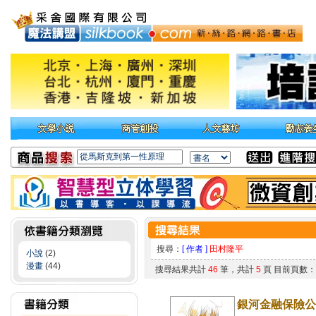
搜尋：
[ 作者 ]
田村隆平
小說
(2)
漫畫
(44)
搜尋結果共計
46
筆，共計
5
頁 目前頁數
銀河金融保險公司