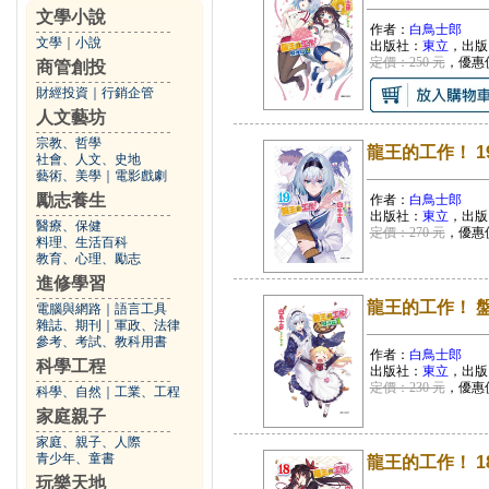
文學小說
作者：
白鳥士郎
文學
｜
小說
出版社：
東立
，出版
定價：250 元
，優惠
商管創投
財經投資
｜
行銷企管
人文藝坊
宗教、哲學
龍王的工作！ 1
社會、人文、史地
藝術、美學
｜
電影戲劇
勵志養生
作者：
白鳥士郎
出版社：
東立
，出版
醫療、保健
定價：270 元
，優惠
料理、生活百科
教育、心理、勵志
進修學習
龍王的工作！ 盤
電腦與網路
｜
語言工具
雜誌、期刊
｜
軍政、法律
參考、考試、教科用書
作者：
白鳥士郎
科學工程
出版社：
東立
，出版
定價：230 元
，優惠
科學、自然
｜
工業、工程
家庭親子
家庭、親子、人際
青少年、童書
龍王的工作！ 1
玩樂天地