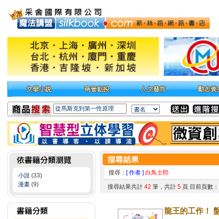
搜尋：
[ 作者 ]
白鳥士郎
小說
(33)
漫畫
(9)
搜尋結果共計
42
筆，共計
5
頁 目前頁數
龍王的工作！ 盤