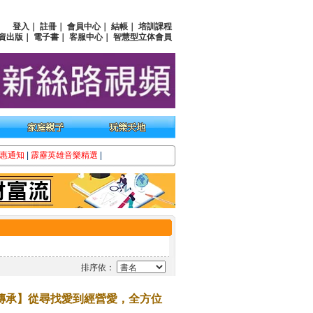
登入
｜
註冊
｜
會員中心
｜
結帳
｜
培訓課程
資出版
｜
電子書
｜
客服中心
｜
智慧型立体會員
惠通知
|
霹靂英雄音樂精選
|
排序依：
傳承】從尋找愛到經營愛，全方位