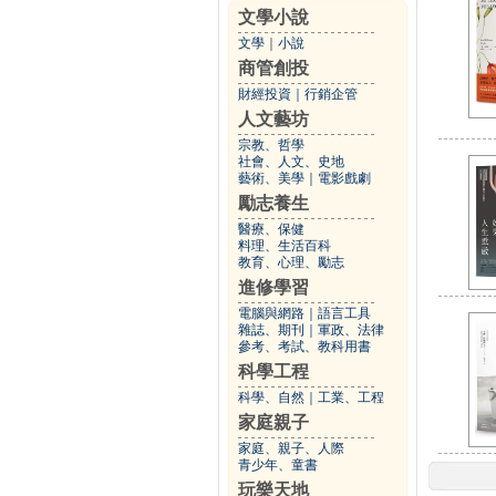
文學小說
文學
｜
小說
商管創投
財經投資
｜
行銷企管
人文藝坊
宗教、哲學
社會、人文、史地
藝術、美學
｜
電影戲劇
勵志養生
醫療、保健
料理、生活百科
教育、心理、勵志
進修學習
電腦與網路
｜
語言工具
雜誌、期刊
｜
軍政、法律
參考、考試、教科用書
科學工程
科學、自然
｜
工業、工程
家庭親子
家庭、親子、人際
青少年、童書
玩樂天地