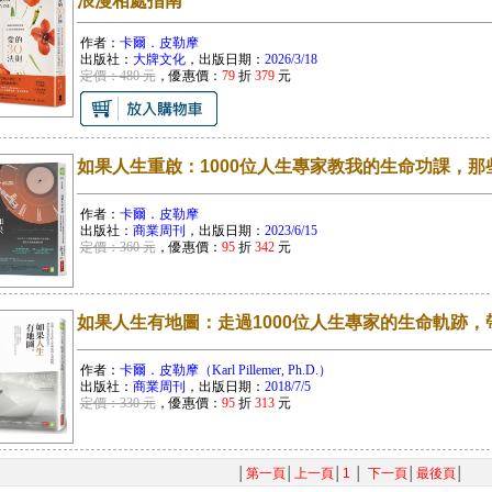
浪漫相處指南
作者：
卡爾．皮勒摩
出版社：
大牌文化
，出版日期：
2026/3/18
定價：480 元
，優惠價：
79
折
379
元
如果人生重啟：1000位人生專家教我的生命功課，
作者：
卡爾．皮勒摩
出版社：
商業周刊
，出版日期：
2023/6/15
定價：360 元
，優惠價：
95
折
342
元
如果人生有地圖：走過1000位人生專家的生命軌跡
作者：
卡爾．皮勒摩（Karl Pillemer, Ph.D.）
出版社：
商業周刊
，出版日期：
2018/7/5
定價：330 元
，優惠價：
95
折
313
元
│
第一頁
│
上一頁
│
1
│
下一頁
│
最後頁
│