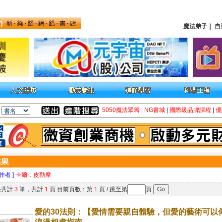
魔法弟子
｜
自
5050魔法眾籌
|
NG書城
|
國際級品牌課程
|
優
 作者 ]
卡爾．皮勒摩
果共計
3
筆，共計
1
頁 目前頁數：第
1
頁 / 跳至第
頁
愛的30法則：【愛情需要親自體驗，但愛的藝術可以