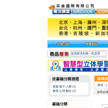
搜尋：
[
家庭‧親子‧人際
(1)
教育‧心理‧勵志
(2)
搜尋結