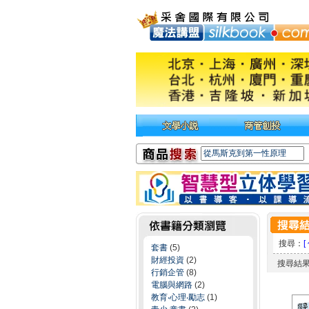
搜尋：
[
套書
(5)
財經投資
(2)
搜尋結
行銷企管
(8)
電腦與網路
(2)
教育‧心理‧勵志
(1)