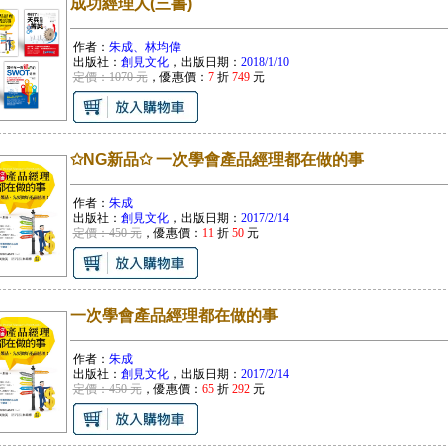
成功經理人(三書)
作者：
朱成、林均偉
出版社：
創見文化
，出版日期：
2018/1/10
定價：1070 元
，優惠價：
7
折
749
元
✩NG新品✩ 一次學會產品經理都在做的事
作者：
朱成
出版社：
創見文化
，出版日期：
2017/2/14
定價：450 元
，優惠價：
11
折
50
元
一次學會產品經理都在做的事
作者：
朱成
出版社：
創見文化
，出版日期：
2017/2/14
定價：450 元
，優惠價：
65
折
292
元