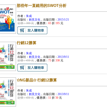
那些年一直錯用的SWOT分析
作者：
朱成
出版社：
創見文化
，出版日期：
2015/1/21
定價：300 元
，優惠價：
65
折
195
元
行銷12勝算
作者：
朱成
出版社：
創見文化
，出版日期：
2013/9/11
定價：450 元
，優惠價：
75
折
338
元
✩NG新品✩ 行銷12勝算
作者：
朱成
出版社：
創見文化
，出版日期：
2013/9/11
定價：450 元
，優惠價：
11
折
50
元