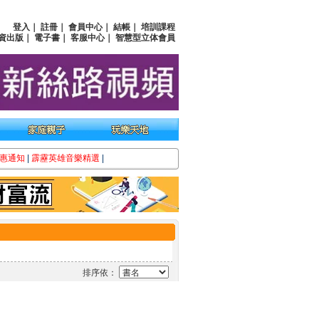
登入
｜
註冊
｜
會員中心
｜
結帳
｜
培訓課程
資出版
｜
電子書
｜
客服中心
｜
智慧型立体會員
惠通知
|
霹靂英雄音樂精選
|
排序依：