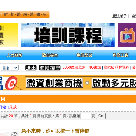
魔法弟子
｜
自
5050魔法眾籌
|
NG書城
|
國際級品牌課程
|
優
 作者 ]
朱成
果共計
20
筆，共計
2
頁 目前頁數：第
1
頁 / 跳至第
頁
急不來時，你可以按一下暫停鍵