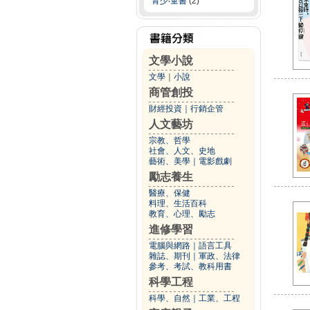
青少‧童書
(2)
文學小說
文學
｜
小說
商管創投
財經投資
｜
行銷企管
人文藝坊
宗教、哲學
社會、人文、史地
藝術、美學
｜
電影戲劇
勵志養生
醫療、保健
料理、生活百科
教育、心理、勵志
進修學習
電腦與網路
｜
語言工具
雜誌、期刊
｜
軍政、法律
參考、考試、教科用書
科學工程
科學、自然
｜
工業、工程