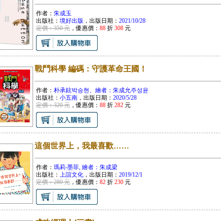
作者：
朱成玉
出版社：
境好出版
，出版日期：
2021/10/28
定價：350 元
，優惠價：
88
折
308
元
戰鬥科學 編碼：守護革命王國！
作者：
朴承鉉박승현、繪者：朱成允주성윤
出版社：
小五南
，出版日期：
2020/5/28
定價：320 元
，優惠價：
88
折
282
元
這個世界上，我最喜歡……
作者：
瑪莉‧墨菲, 繪者：朱成梁
出版社：
上誼文化
，出版日期：
2019/12/1
定價：280 元
，優惠價：
82
折
230
元